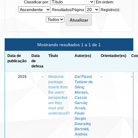
Classificar por:
Em ordem:
Resultados/Página
Registro(s):
Mostrando resultados 1 a 1 de 1
Data de
Data
Título
Autor(es)
Orientador(es)
Coo
publicação
de
defesa
2019
-
Medicine
Dal Pizzol,
-
-
package
Tatiane da
inserts from
Silva
;
the users’
Moraes,
perspective :
Cassia
are they
Garcia
;
read and
Arrais,
understood?
Paulo
Sergio
Dourado
;
Bertoldi,
Andréa