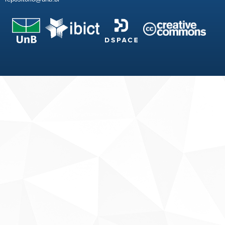
Fale conosco
Sobre