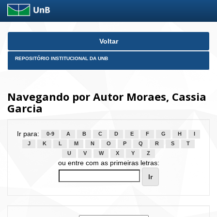
Skip
Voltar
navigation
REPOSITÓRIO INSTITUCIONAL DA UNB
Navegando por Autor Moraes, Cassia
Garcia
Ir para:
0-9
A
B
C
D
E
F
G
H
I
J
K
L
M
N
O
P
Q
R
S
T
U
V
W
X
Y
Z
ou entre com as primeiras letras: