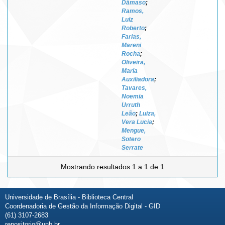
Dâmaso
;
Ramos,
Luiz
Roberto
;
Farias,
Mareni
Rocha
;
Oliveira,
Maria
Auxiliadora
;
Tavares,
Noemia
Urruth
Leão
;
Luiza,
Vera Lucia
;
Mengue,
Sotero
Serrate
Mostrando resultados 1 a 1 de 1
Universidade de Brasília - Biblioteca Central
Coordenadoria de Gestão da Informação Digital - GID
(61) 3107-2683
repositorio@unb.br