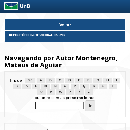
Skip
Voltar
navigation
REPOSITÓRIO INSTITUCIONAL DA UNB
Navegando por Autor Montenegro,
Mateus de Aguiar
Ir para:
0-9
A
B
C
D
E
F
G
H
I
J
K
L
M
N
O
P
Q
R
S
T
U
V
W
X
Y
Z
ou entre com as primeiras letras: