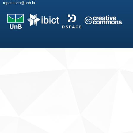
repositorio@unb.br
Fale conosco
Sobre