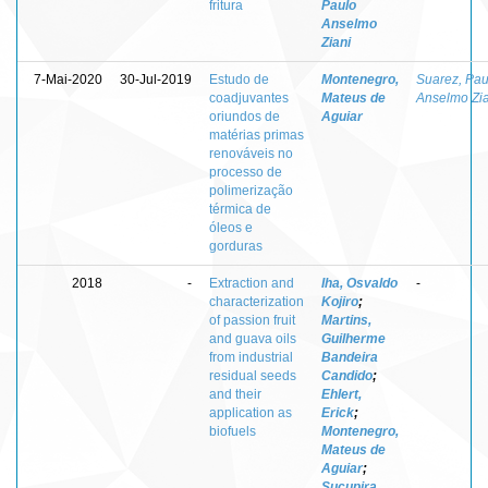
fritura
Paulo
Anselmo
Ziani
7-Mai-2020
30-Jul-2019
Estudo de
Montenegro,
Suarez, Pau
coadjuvantes
Mateus de
Anselmo Zia
oriundos de
Aguiar
matérias primas
renováveis no
processo de
polimerização
térmica de
óleos e
gorduras
2018
-
Extraction and
Iha, Osvaldo
-
characterization
Kojiro
;
of passion fruit
Martins,
and guava oils
Guilherme
from industrial
Bandeira
residual seeds
Candido
;
and their
Ehlert,
application as
Erick
;
biofuels
Montenegro,
Mateus de
Aguiar
;
Sucupira,