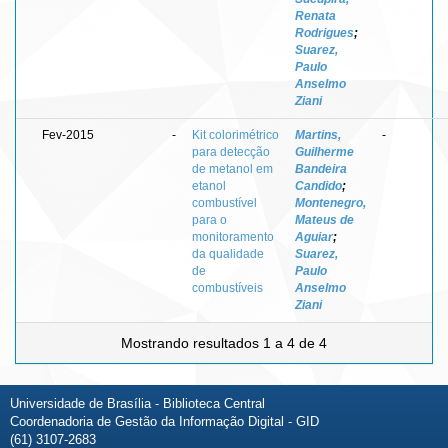
Renata
Rodrigues
;
Suarez,
Paulo
Anselmo
Ziani
Fev-2015
-
Kit colorimétrico
Martins,
-
para detecção
Guilherme
de metanol em
Bandeira
etanol
Candido
;
combustível
Montenegro,
para o
Mateus de
monitoramento
Aguiar
;
da qualidade
Suarez,
de
Paulo
combustíveis
Anselmo
Ziani
Mostrando resultados 1 a 4 de 4
Universidade de Brasília - Biblioteca Central
Coordenadoria de Gestão da Informação Digital - GID
(61) 3107-2683