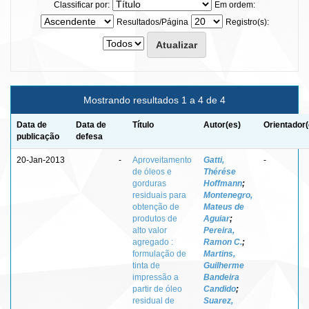
Classificar por:
Em ordem:
Resultados/Página
Registro(s):
Mostrando resultados 1 a 4 de 4
Data de
Data de
Título
Autor(es)
Orientador(
publicação
defesa
20-Jan-2013
-
Aproveitamento
Gatti,
-
de óleos e
Thérése
gorduras
Hoffmann
;
residuais para
Montenegro,
obtenção de
Mateus de
produtos de
Aguiar
;
alto valor
Pereira,
agregado :
Ramon C.
;
formulação de
Martins,
tinta de
Guilherme
impressão a
Bandeira
partir de óleo
Candido
;
residual de
Suarez,