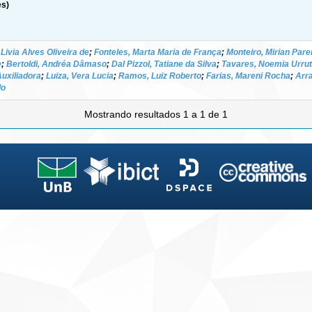
es)
Livia Alves Oliveira de
;
Fonteles, Marta Maria de França
;
Monteiro, Mirian Pare
e
;
Bertoldi, Andréa Dâmaso
;
Dal Pizzol, Tatiane da Silva
;
Tavares, Noemia Urru
Auxiliadora
;
Luiza, Vera Lucia
;
Ramos, Luiz Roberto
;
Farias, Mareni Rocha
;
Arra
do
Mostrando resultados 1 a 1 de 1