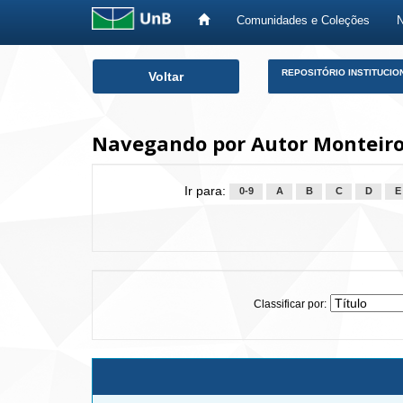
Comunidades e Coleções
Skip
REPOSITÓRIO INSTITUCIO
Voltar
navigation
Navegando por Autor Monteiro
Ir para:
0-9
A
B
C
D
E
Classificar por: