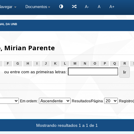
Navegar
Documentos
A-
A
A+
NAL DA UNB
, Mirian Parente
F
G
H
I
J
K
L
M
N
O
P
Q
R
ou entre com as primeiras letras:
Em ordem:
Resultados/Página
Registro(
Mostrando resultados 1 a 1 de 1