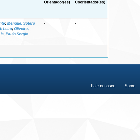
Orientador(es)
Coorientador(es)
nte
;
Mengue, Sotero
-
-
th Leão
;
Oliveira,
is, Paulo Sergio
Fale conosco
Sobre