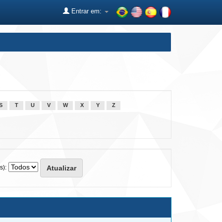
Entrar em:
S
T
U
V
W
X
Y
Z
s):