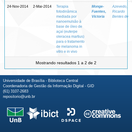
24-Nov-2014
2-Mai-2014
Terapia
Monge-
Azevedo,
fotodinâmica
Fuentes,
Ricardo
mediada por
Victoria
Bentes de
nanoemulsão à
base de óleo de
açaí (euterpe
oleracea martius)
para o tratamento
de melanoma in
vitro e in vivo
Mostrando resultados 1 a 2 de 2
Universidade de Brasília - Biblioteca Central
Coordenadoria de Gestão da Informação Digital - GID
(61) 3107-2683
repositorio@unb.br