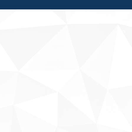
Fale conosco
Sobre