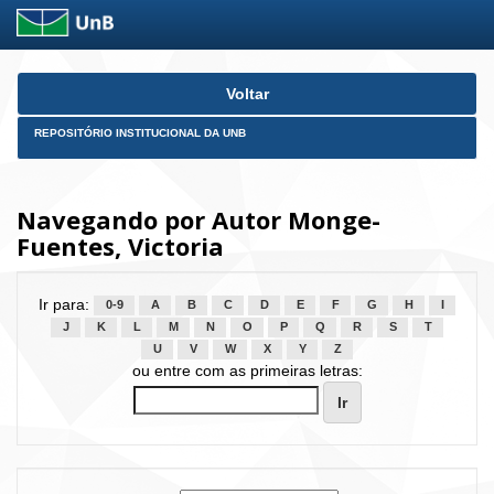
Skip
Voltar
navigation
REPOSITÓRIO INSTITUCIONAL DA UNB
Navegando por Autor Monge-
Fuentes, Victoria
Ir para:
0-9
A
B
C
D
E
F
G
H
I
J
K
L
M
N
O
P
Q
R
S
T
U
V
W
X
Y
Z
ou entre com as primeiras letras: