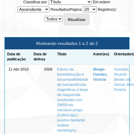
Classificar por:
Em ordem:
Resultados/Página
Registro(s):
Mostrando resultados 1 a 2 de 2
Data de
Data de
Título
Autor(es)
Orientador(
publicação
defesa
11-Abr-2010
2009
Estudo da
Monge-
Azevedo,
biodistribuição e
Fuentes,
Ricardo
biocompatibilidade
Victoria
Bentes de
;
de nanopartículas
Garcia, Môn
magnéticas à base
Pereira
de maguemita
recobertas com
DMSA em
macacos-prego
(Cebus spp.)
juvenis mediante
análise
morfológica