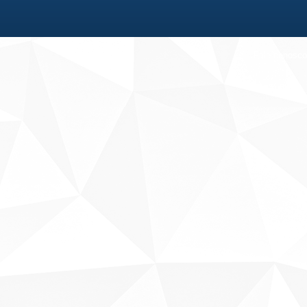
Fale conosco
Sobre