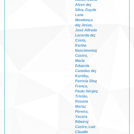
Alves de
;
Silva, Dayde
Lane
Mendonça
da
;
Jesus,
José Alfredo
Lacerda de
;
Costa,
Karina
Nascimento
;
Castro,
Maria
Eduarda
Canellas de
;
Kurizky,
Patricia Shu
;
França,
Paulo Sérgio
;
Tristão,
Rosana
Maria
;
Pereira,
Yacara
Ribeiro
;
Castro, Luiz
Claudio