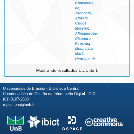
Gonçalves
de
;
Zaconeta,
Alberto
Carlos
Moreno
;
Albuquerque,
Cleandro
Pires de
;
Mota, Licia
Maria
Henrique da
Mostrando resultados 1 a 1 de 1
Universidade de Brasília - Biblioteca Central
Coordenadoria de Gestão da Informação Digital - GID
(61) 3107-2683
repositorio@unb.br