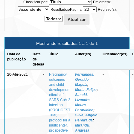
Classificar por:
Em ordem:
Resultados/Página
Registro(s):
Mostrando resultados 1 a 1 de 1
Data de
Data
Título
Autor(es)
Orientador(es)
publicação
de
defesa
20-Abr-2021
-
Pregnancy
Fernandes,
-
-
outcomes
Geraldo
and child
Magela
;
development
Motta, Felipe
;
effects of
Sasaki,
SARS-CoV-2
Lizandra
Infection
Moura
(PROUDEST
Paravidine
;
Trial) :
Silva, Ângelo
protocol for a
Pereira da
;
multicenter,
Miranda,
prospective
Andreza