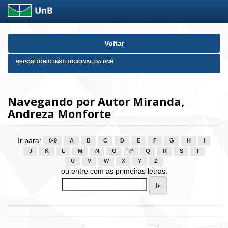
Skip
Voltar
navigation
REPOSITÓRIO INSTITUCIONAL DA UNB
Navegando por Autor Miranda,
Andreza Monforte
Ir para:
0-9
A
B
C
D
E
F
G
H
I
J
K
L
M
N
O
P
Q
R
S
T
U
V
W
X
Y
Z
ou entre com as primeiras letras: