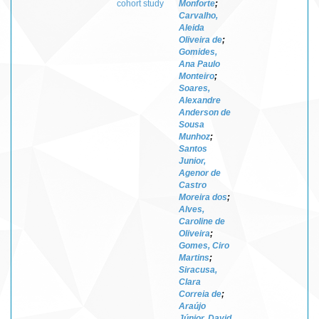
cohort study
Monforte
;
Carvalho,
Aleida
Oliveira de
;
Gomides,
Ana Paulo
Monteiro
;
Soares,
Alexandre
Anderson de
Sousa
Munhoz
;
Santos
Junior,
Agenor de
Castro
Moreira dos
;
Alves,
Caroline de
Oliveira
;
Gomes, Ciro
Martins
;
Siracusa,
Clara
Correia de
;
Araújo
Júnior, David