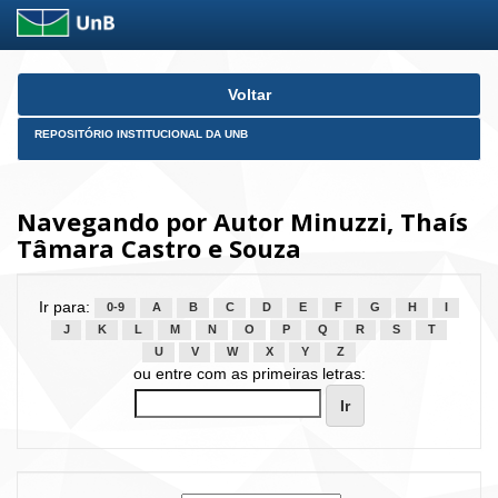
Skip
Voltar
navigation
REPOSITÓRIO INSTITUCIONAL DA UNB
Navegando por Autor Minuzzi, Thaís
Tâmara Castro e Souza
Ir para:
0-9
A
B
C
D
E
F
G
H
I
J
K
L
M
N
O
P
Q
R
S
T
U
V
W
X
Y
Z
ou entre com as primeiras letras: