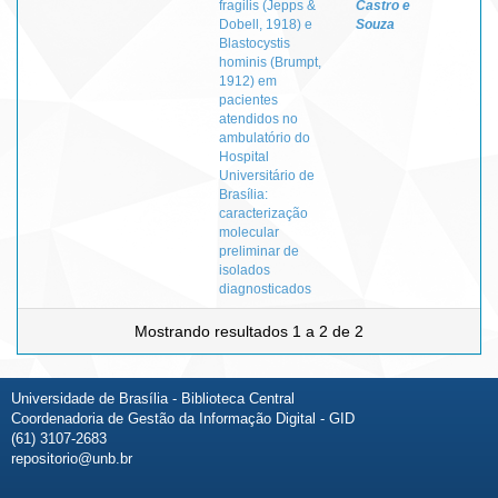
fragilis (Jepps &
Castro e
Dobell, 1918) e
Souza
Blastocystis
hominis (Brumpt,
1912) em
pacientes
atendidos no
ambulatório do
Hospital
Universitário de
Brasília:
caracterização
molecular
preliminar de
isolados
diagnosticados
Mostrando resultados 1 a 2 de 2
Universidade de Brasília - Biblioteca Central
Coordenadoria de Gestão da Informação Digital - GID
(61) 3107-2683
repositorio@unb.br