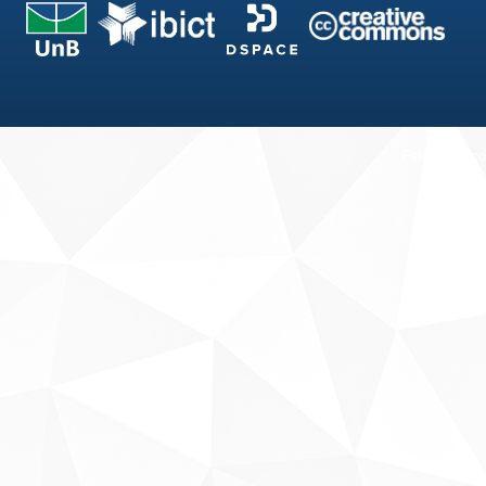
Fale conosco
Sobre