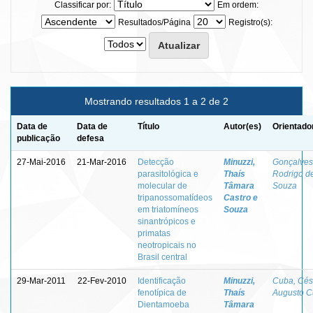
Classificar por:
Em ordem:
Resultados/Página
Registro(s):
Mostrando resultados 1 a 2 de 2
Data de
Data de
Título
Autor(es)
Orientado
publicação
defesa
27-Mai-2016
21-Mar-2016
Detecção
Minuzzi,
Gonçalves
parasitológica e
Thaís
Rodrigo d
molecular de
Tâmara
Souza
tripanossomatídeos
Castro e
em triatomíneos
Souza
sinantrópicos e
primatas
neotropicais no
Brasil central
29-Mar-2011
22-Fev-2010
Identificação
Minuzzi,
Cuba, Cés
fenotípica de
Thaís
Augusto 
Dientamoeba
Tâmara