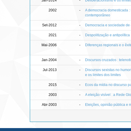
Jan-2014
-
Deliberacionismo e os limites
2002
-
A democracia domesticada :
contemporâneo
Set-2012
-
Democracia e sociedade de 
2021
-
Despolitização e antipolítica
Mai-2006
-
Diferenças regionais e o êxi
Jan-2004
-
Discursos cruzados : telenot
Jul-2013
-
Discursos sexistas no humori
e os limites dos limites
2015
-
Ecos da mídia no discurso p
2003
-
A eleição visível : a Rede G
Abr-2003
-
Eleições, opinião pública e m