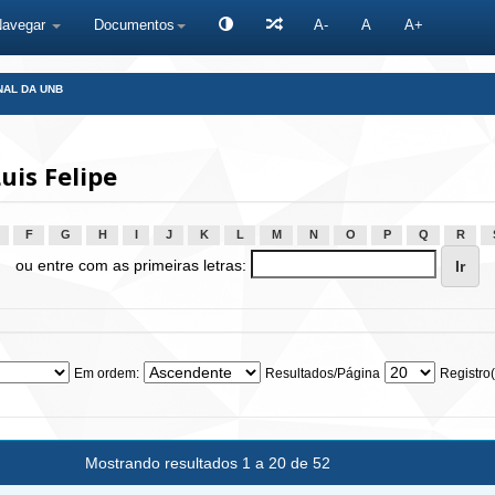
Navegar
Documentos
A-
A
A+
NAL DA UNB
uis Felipe
F
G
H
I
J
K
L
M
N
O
P
Q
R
ou entre com as primeiras letras:
Em ordem:
Resultados/Página
Registro(
Mostrando resultados 1 a 20 de 52