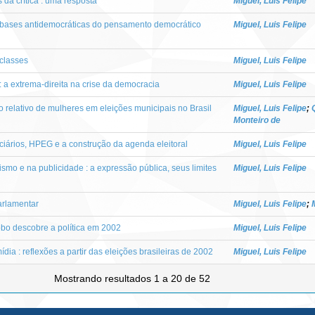
 da crítica : uma resposta
Miguel, Luis Felipe
 bases antidemocráticas do pensamento democrático
Miguel, Luis Felipe
classes
Miguel, Luis Felipe
 : a extrema-direita na crise da democracia
Miguel, Luis Felipe
to relativo de mulheres em eleições municipais no Brasil
Miguel, Luis Felipe
;
Monteiro de
iciários, HPEG e a construção da agenda eleitoral
Miguel, Luis Felipe
smo e na publicidade : a expressão pública, seus limites
Miguel, Luis Felipe
arlamentar
Miguel, Luis Felipe
;
lobo descobre a política em 2002
Miguel, Luis Felipe
ídia : reflexões a partir das eleições brasileiras de 2002
Miguel, Luis Felipe
Mostrando resultados 1 a 20 de 52