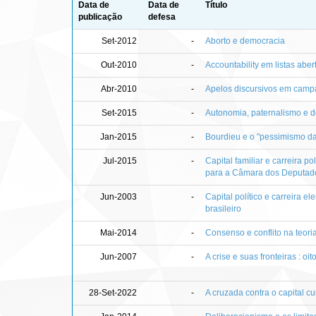
Data de
Data de
Título
publicação
defesa
Set-2012
-
Aborto e democracia
Out-2010
-
Accountability em listas aber
Abr-2010
-
Apelos discursivos em campa
Set-2015
-
Autonomia, paternalismo e 
Jan-2015
-
Bourdieu e o "pessimismo da
Jul-2015
-
Capital familiar e carreira pol
para a Câmara dos Deputad
Jun-2003
-
Capital político e carreira e
brasileiro
Mai-2014
-
Consenso e conflito na teori
Jun-2007
-
A crise e suas fronteiras : o
28-Set-2022
-
A cruzada contra o capital cul