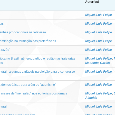
Autor(es)
Miguel, Luis Felipe
tas
Miguel, Luis Felipe
nhas proporcionais na televisão
Miguel, Luis Felipe
dominação na formação das preferências
Miguel, Luis Felipe
 razão"
Miguel, Luis Felipe
ítica no Brasil : gênero, partido e região nas trajetórias
Miguel, Luis Felipe
;
os
Machado, Carlos
leitoral : algumas variáveis na eleição para o congresso
Miguel, Luis Felipe
a democrática : para além do "agonismo"
Miguel, Luis Felipe
ito meses de "mensalão" nos editoriais dos jornais
Miguel, Luis Felipe
;
Almeida
tural
Miguel, Luis Felipe