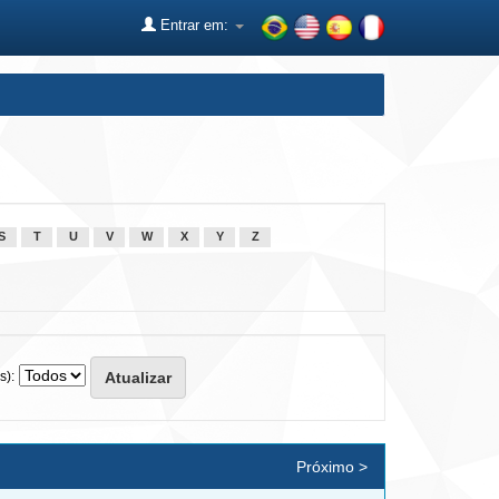
Entrar em:
S
T
U
V
W
X
Y
Z
s):
Próximo >