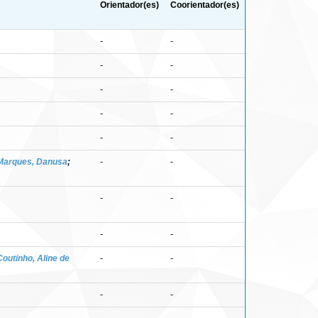
Orientador(es)
Coorientador(es)
-
-
-
-
-
-
-
-
-
-
Marques, Danusa
;
-
-
-
-
-
-
Coutinho, Aline de
-
-
-
-