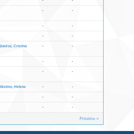
-
-
-
-
-
-
-
-
Queiroz, Cristina
-
-
-
-
-
-
Máximo, Helena
-
-
-
-
-
-
Próximo >