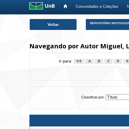
Comunidades e Coleções
Skip
REPOSITÓRIO INSTITUCIO
Voltar
navigation
Navegando por Autor Miguel, L
Ir para:
0-9
A
B
C
D
E
Classificar por: