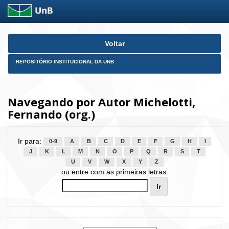
Skip
Voltar
navigation
REPOSITÓRIO INSTITUCIONAL DA UNB
Navegando por Autor Michelotti,
Fernando (org.)
Ir para:
0-9
A
B
C
D
E
F
G
H
I
J
K
L
M
N
O
P
Q
R
S
T
U
V
W
X
Y
Z
ou entre com as primeiras letras: