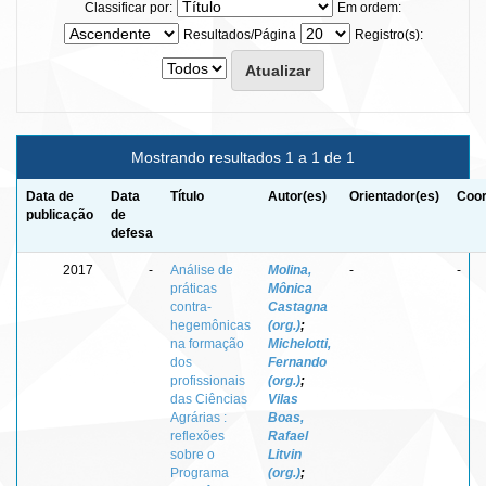
Classificar por:
Em ordem:
Resultados/Página
Registro(s):
Mostrando resultados 1 a 1 de 1
Data de
Data
Título
Autor(es)
Orientador(es)
Coor
publicação
de
defesa
2017
-
Análise de
Molina,
-
-
práticas
Mônica
contra-
Castagna
hegemônicas
(org.)
;
na formação
Michelotti,
dos
Fernando
profissionais
(org.)
;
das Ciências
Vilas
Agrárias :
Boas,
reflexões
Rafael
sobre o
Litvin
Programa
(org.)
;