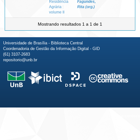
Residência
Fagundes,
Agrária :
Rita (org.)
volume II
Mostrando resultados 1 a 1 de 1
Universidade de Brasília - Biblioteca Central
Coordenadoria de Gestão da Informação Digital - GID
(61) 3107-2683
repositorio@unb.br
Fale conosco
Sobre