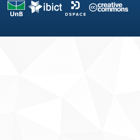
Fale conosco
Sobre