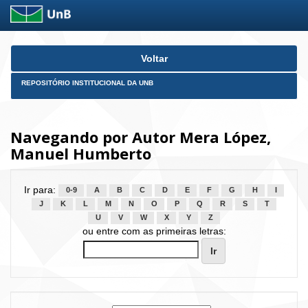
Skip
Voltar
navigation
REPOSITÓRIO INSTITUCIONAL DA UNB
Navegando por Autor Mera López,
Manuel Humberto
Ir para:
0-9
A
B
C
D
E
F
G
H
I
J
K
L
M
N
O
P
Q
R
S
T
U
V
W
X
Y
Z
ou entre com as primeiras letras: