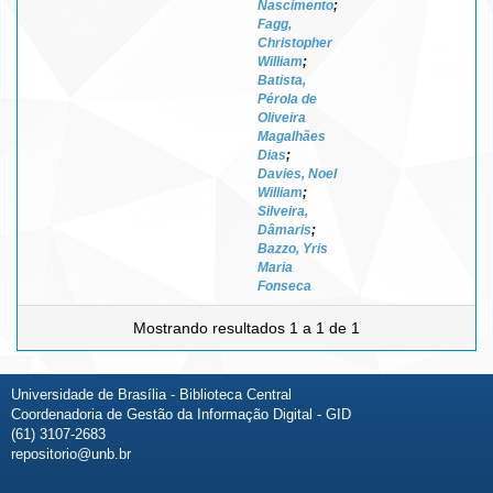
Nascimento
;
Fagg,
Christopher
William
;
Batista,
Pérola de
Oliveira
Magalhães
Dias
;
Davies, Noel
William
;
Silveira,
Dâmaris
;
Bazzo, Yris
Maria
Fonseca
Mostrando resultados 1 a 1 de 1
Universidade de Brasília - Biblioteca Central
Coordenadoria de Gestão da Informação Digital - GID
(61) 3107-2683
repositorio@unb.br