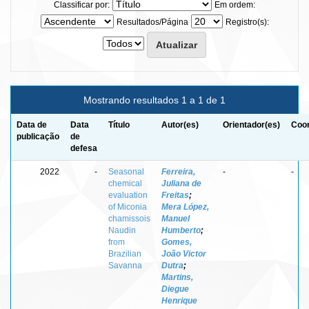
Classificar por:
Em ordem:
Resultados/Página
Registro(s):
Mostrando resultados 1 a 1 de 1
Data de
Data
Título
Autor(es)
Orientador(es)
Coor
publicação
de
defesa
2022
-
Seasonal
Ferreira,
-
-
chemical
Juliana de
evaluation
Freitas
;
of Miconia
Mera López,
chamissois
Manuel
Naudin
Humberto
;
from
Gomes,
Brazilian
João Victor
Savanna
Dutra
;
Martins,
Diegue
Henrique