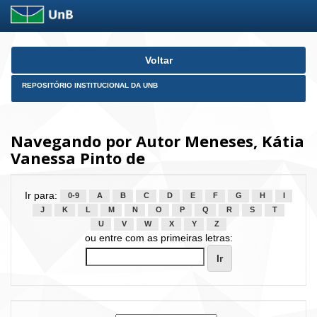
Skip
Voltar
navigation
REPOSITÓRIO INSTITUCIONAL DA UNB
Navegando por Autor Meneses, Kátia
Vanessa Pinto de
Ir para:
0-9
A
B
C
D
E
F
G
H
I
J
K
L
M
N
O
P
Q
R
S
T
U
V
W
X
Y
Z
ou entre com as primeiras letras: