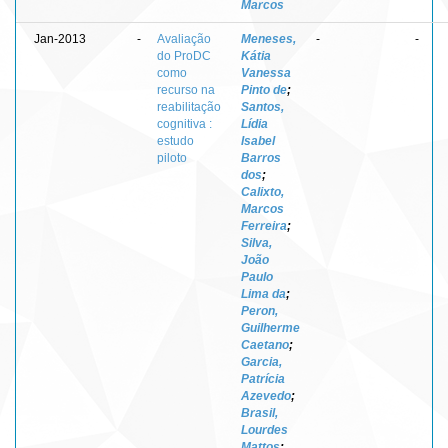
Marcos
Jan-2013
-
Avaliação
Meneses,
-
-
do ProDC
Kátia
como
Vanessa
recurso na
Pinto de
;
reabilitação
Santos,
cognitiva :
Lídia
estudo
Isabel
piloto
Barros
dos
;
Calixto,
Marcos
Ferreira
;
Silva,
João
Paulo
Lima da
;
Peron,
Guilherme
Caetano
;
Garcia,
Patrícia
Azevedo
;
Brasil,
Lourdes
Mattos
;