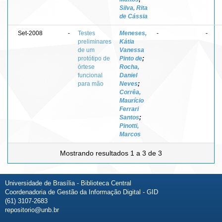
Silva, Rita
de Cássia
Set-2008
-
Testes
Meneses,
-
-
preliminares
Kátia
de um
Vanessa
protótipo de
Pinto de
;
órtese
Rocha,
funcional
Daniel
para mão
Neves
;
Corrêa,
Maurício
Ferrari
Santos
;
Pinotti,
Marcos
Mostrando resultados 1 a 3 de 3
Universidade de Brasília - Biblioteca Central
Coordenadoria de Gestão da Informação Digital - GID
(61) 3107-2683
repositorio@unb.br