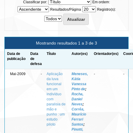
Classificar por:
Em ordem:
Resultados/Página
Registro(s):
Mostrando resultados 1 a 3 de 3
Data de
Data
Título
Autor(es)
Orientador(es)
Coori
publicação
de
defesa
Mai-2009
-
Aplicação
Meneses,
-
-
da luva
Kátia
funcional
Vanessa
em um
Pinto de
;
indivíduo
Rocha,
com
Daniel
paralisia de
Neves
;
mão e
Corrêa,
punho : um
Maurício
estudo
Ferrari
piloto
Santos
;
Pinotti,