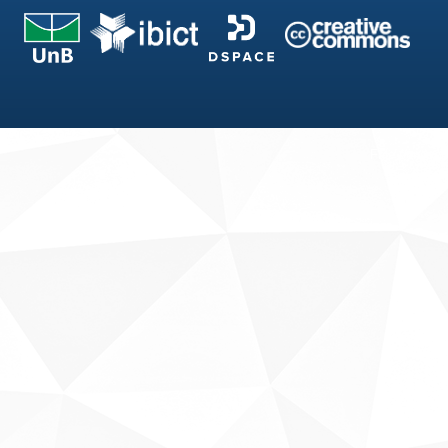
Fale conosco
Sobre