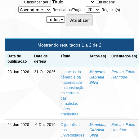
Classificar por:
Em ordem:
Resultados/Página
Registro(s):
Mostrando resultados 1 a 2 de 2
Data de
Data de
Título
Autor(es)
Orientador(es)
publicação
defesa
28-Jan-2026
31-Out-2025
Impactos do
Meneses,
Pereira, Fábio
gênero e da
Gabriela
Henrique
maternidade
Silva
na construção
da carreira
das
jornalistas-
mães
brasileiras
24-Jun-2020
6-Dez-2019
O jornalista
Meneses,
Pereira, Fábio
nas
Gabriela
Henrique
universidades
Silva