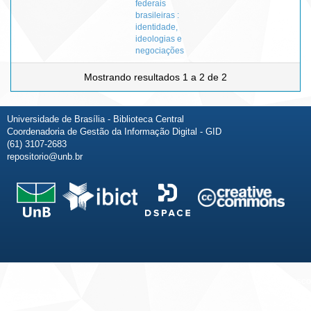
federais
brasileiras :
identidade,
ideologias e
negociações
Mostrando resultados 1 a 2 de 2
Universidade de Brasília - Biblioteca Central
Coordenadoria de Gestão da Informação Digital - GID
(61) 3107-2683
repositorio@unb.br
Fale conosco