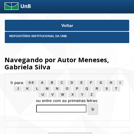
Skip
Voltar
navigation
REPOSITÓRIO INSTITUCIONAL DA UNB
Navegando por Autor Meneses,
Gabriela Silva
Ir para:
0-9
A
B
C
D
E
F
G
H
I
J
K
L
M
N
O
P
Q
R
S
T
U
V
W
X
Y
Z
ou entre com as primeiras letras: