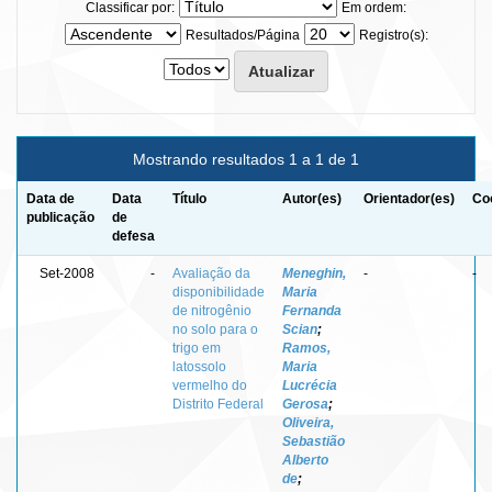
Classificar por:
Em ordem:
Resultados/Página
Registro(s):
Mostrando resultados 1 a 1 de 1
Data de
Data
Título
Autor(es)
Orientador(es)
Co
publicação
de
defesa
Set-2008
-
Avaliação da
Meneghin,
-
-
disponibilidade
Maria
de nitrogênio
Fernanda
no solo para o
Scian
;
trigo em
Ramos,
latossolo
Maria
vermelho do
Lucrécia
Distrito Federal
Gerosa
;
Oliveira,
Sebastião
Alberto
de
;