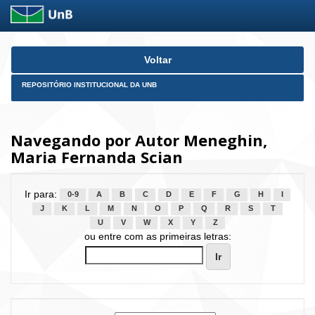
Skip
Voltar
navigation
REPOSITÓRIO INSTITUCIONAL DA UNB
Navegando por Autor Meneghin,
Maria Fernanda Scian
Ir para:
0-9
A
B
C
D
E
F
G
H
I
J
K
L
M
N
O
P
Q
R
S
T
U
V
W
X
Y
Z
ou entre com as primeiras letras: