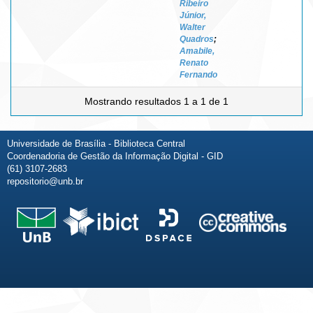
Ribeiro
Júnior,
Walter
Quadros
;
Amabile,
Renato
Fernando
Mostrando resultados 1 a 1 de 1
Universidade de Brasília - Biblioteca Central
Coordenadoria de Gestão da Informação Digital - GID
(61) 3107-2683
repositorio@unb.br
Fale conosco