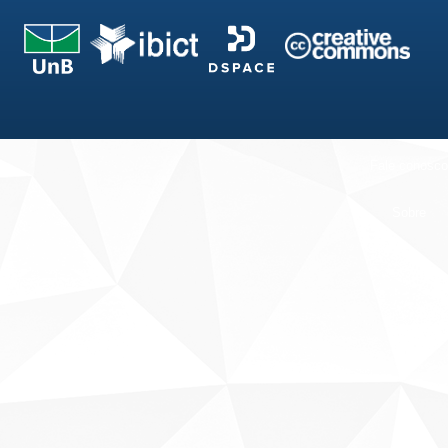
Fale conosco
Sobre