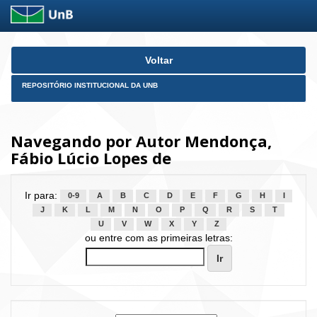
Skip
Voltar
navigation
REPOSITÓRIO INSTITUCIONAL DA UNB
Navegando por Autor Mendonça,
Fábio Lúcio Lopes de
Ir para:
0-9
A
B
C
D
E
F
G
H
I
J
K
L
M
N
O
P
Q
R
S
T
U
V
W
X
Y
Z
ou entre com as primeiras letras: