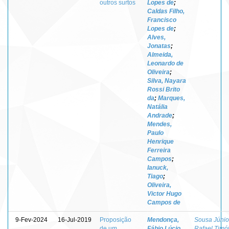
outros surtos
Lopes de
;
Caldas Filho,
Francisco
Lopes de
;
Alves,
Jonatas
;
Almeida,
Leonardo de
Oliveira
;
Silva, Nayara
Rossi Brito
da
;
Marques,
Natália
Andrade
;
Mendes,
Paulo
Henrique
Ferreira
Campos
;
Ianuck,
Tiago
;
Oliveira,
Victor Hugo
Campos de
9-Fev-2024
16-Jul-2019
Proposição
Mendonça,
Sousa Júnio
de um
Fábio Lúcio
Rafael Timó