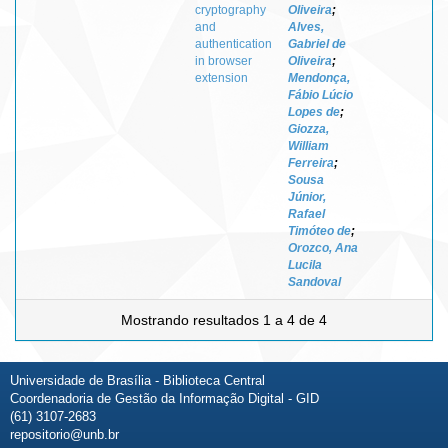
cryptography
Oliveira
;
and
Alves,
authentication
Gabriel de
in browser
Oliveira
;
extension
Mendonça,
Fábio Lúcio
Lopes de
;
Giozza,
William
Ferreira
;
Sousa
Júnior,
Rafael
Timóteo de
;
Orozco, Ana
Lucila
Sandoval
Mostrando resultados 1 a 4 de 4
Universidade de Brasília - Biblioteca Central
Coordenadoria de Gestão da Informação Digital - GID
(61) 3107-2683
repositorio@unb.br