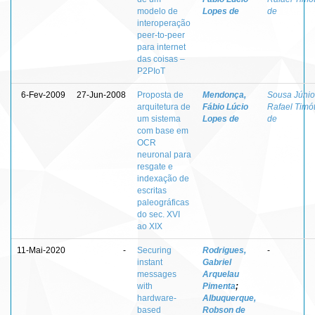
modelo de
Lopes de
de
interoperação
peer-to-peer
para internet
das coisas –
P2PIoT
6-Fev-2009
27-Jun-2008
Proposta de
Mendonça,
Sousa Júnio
arquitetura de
Fábio Lúcio
Rafael Timó
um sistema
Lopes de
de
com base em
OCR
neuronal para
resgate e
indexação de
escritas
paleográficas
do sec. XVI
ao XIX
11-Mai-2020
-
Securing
Rodrigues,
-
instant
Gabriel
messages
Arquelau
with
Pimenta
;
hardware-
Albuquerque,
based
Robson de