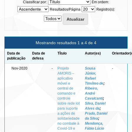
Classificar por:
Em ordem:
Resultados/Página
Registro(s):
Mostrando resultados 1 a 4 de 4
Data de
Data de
Título
Autor(es)
Orientador(
publicação
defesa
Nov-2020
-
Projeto
Sousa
-
AMORIS –
Júnior,
aplicativo
Rafael
móvel e
Timóteo de
;
central de
Ribeiro,
comando e
André
controle
Cavalcanti
;
sobre rede iot
Silva, Daniel
para suporte
Alves da
;
a ações de
Prado, Daniel
solidariedade
da Silva
;
no combate à
Mendonça,
Covid-19 e
Fábio Lúcio