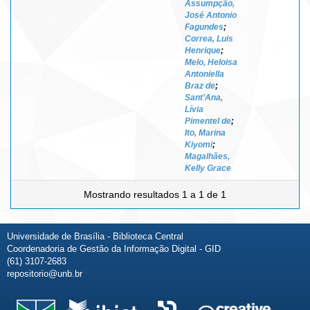
Assumpção,
José Antonio
Fagundes
;
Correa, Luis
Henrique
;
Melo, Heloisa
Antoniella
Braz de
;
Sant’Ana,
Lívia
Pimentel de
;
Ito, Marina
Kiyomi
;
Magalhães,
Kelly Grace
Mostrando resultados 1 a 1 de 1
Universidade de Brasília - Biblioteca Central
Coordenadoria de Gestão da Informação Digital - GID
(61) 3107-2683
repositorio@unb.br