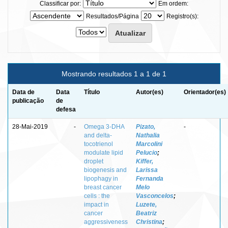
Classificar por:
Em ordem:
Resultados/Página
Registro(s):
Mostrando resultados 1 a 1 de 1
Data de
Data
Título
Autor(es)
Orientador(es)
publicação
de
defesa
28-Mai-2019
-
Omega 3-DHA
Pizato,
-
and delta-
Nathalia
tocotrienol
Marcolini
modulate lipid
Pelucio
;
droplet
Kiffer,
biogenesis and
Larissa
lipophagy in
Fernanda
breast cancer
Melo
cells : the
Vasconcelos
;
impact in
Luzete,
cancer
Beatriz
aggressiveness
Christina
;