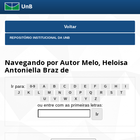
Skip
Voltar
navigation
REPOSITÓRIO INSTITUCIONAL DA UNB
Navegando por Autor Melo, Heloisa
Antoniella Braz de
Ir para:
0-9
A
B
C
D
E
F
G
H
I
J
K
L
M
N
O
P
Q
R
S
T
U
V
W
X
Y
Z
ou entre com as primeiras letras: