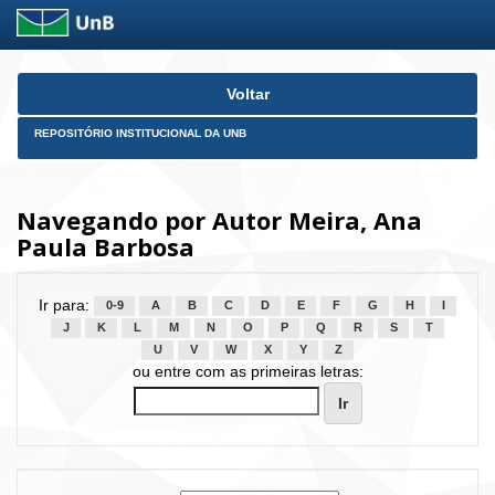
Skip
Voltar
navigation
REPOSITÓRIO INSTITUCIONAL DA UNB
Navegando por Autor Meira, Ana
Paula Barbosa
Ir para:
0-9
A
B
C
D
E
F
G
H
I
J
K
L
M
N
O
P
Q
R
S
T
U
V
W
X
Y
Z
ou entre com as primeiras letras: