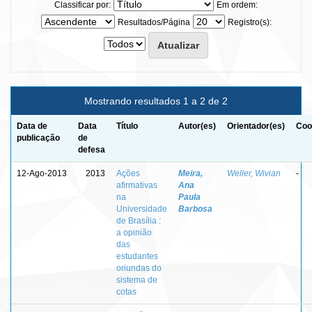
Classificar por:
Em ordem:
Resultados/Página
Registro(s):
Mostrando resultados 1 a 2 de 2
Data de
Data
Título
Autor(es)
Orientador(es)
Coo
publicação
de
defesa
12-Ago-2013
2013
Ações
Meira,
Weller, Wivian
-
afirmativas
Ana
na
Paula
Universidade
Barbosa
de Brasília :
a opinião
das
estudantes
oriundas do
sistema de
cotas