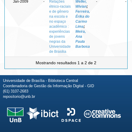
Jan-2009
-
Relações
Weller,
-
-
étnico-raciais
Wivian
;
e de gênero
Ferreira,
na escola e
Érika do
no espaço
Carmo
acadêmico :
Lima
;
experiências
Meira,
de jovens
Ana
negras da
Paula
Universidade
Barbosa
de Brasília
Mostrando resultados 1 a 2 de 2
Universidade de Brasília - Biblioteca Central
Coordenadoria de Gestão da Informação Digital - GID
(61) 3107-2683
repositorio@unb.br