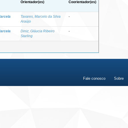
Orientador(es)
Coorientador(es)
arcela
Tavares, Marcelo da Silva
-
Araújo
arcela
Diniz, Gláucia Ribeiro
-
Starling
Fale conosco
Sobre