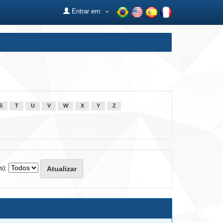
Entrar em:
S
T
U
V
W
X
Y
Z
s):