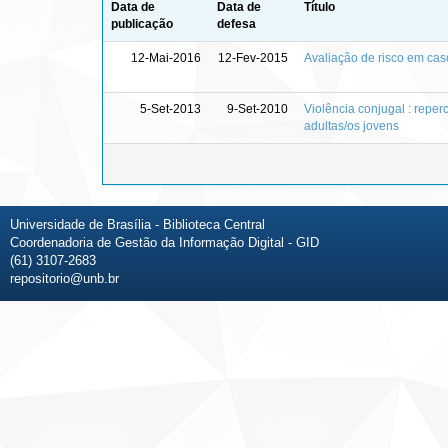
Data de
Data de
Título
publicação
defesa
12-Mai-2016
12-Fev-2015
Avaliação de risco em caso
5-Set-2013
9-Set-2010
Violência conjugal : reper
adultas/os jovens
Universidade de Brasília - Biblioteca Central
Coordenadoria de Gestão da Informação Digital - GID
(61) 3107-2683
repositorio@unb.br