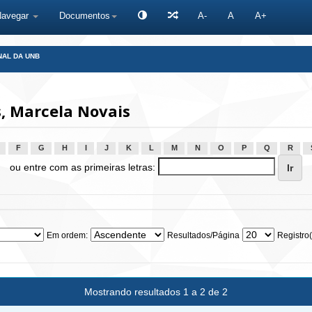
Navegar
Documentos
A-
A
A+
NAL DA UNB
, Marcela Novais
F
G
H
I
J
K
L
M
N
O
P
Q
R
ou entre com as primeiras letras:
Em ordem:
Resultados/Página
Registro(
Mostrando resultados 1 a 2 de 2