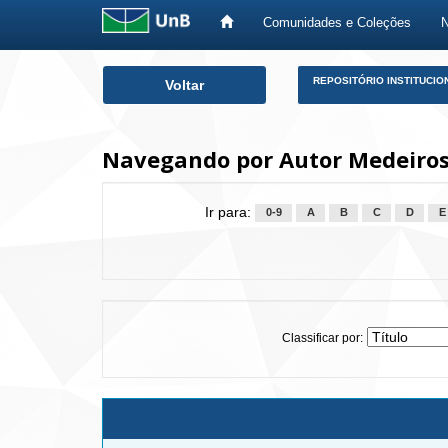
Comunidades e Coleções
Skip
REPOSITÓRIO INSTITUCIO
Voltar
navigation
Navegando por Autor Medeiros
Ir para:
0-9
A
B
C
D
E
Classificar por: