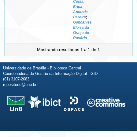
Costa,
Érica
Amanda
Pereira
;
Gonçalves,
Eloísa da
Graça do
Rosário
Mostrando resultados 1 a 1 de 1
Universidade de Brasília - Biblioteca Central
Coordenadoria de Gestão da Informação Digital - GID
(61) 3107-2683
repositorio@unb.br