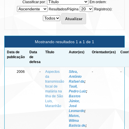
Classificar por:
Em ordem:
Resultados/Página
Registro(s):
Mostrando resultados 1 a 1 de 1
Data de
Data
Título
Autor(es)
Orientador(es)
Coor
publicação
de
defesa
2006
-
Aspectos
Silva,
-
-
da
Antônio
transmissão
Rafael da
;
focal de
Tauil,
malária na
Pedro Luiz
;
Ilha de São
Bastos
Luis,
Júnior,
Maranhão
José
Leonardo
;
Matos,
Wilma
Batista de
;