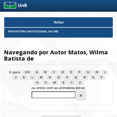
Skip
Voltar
navigation
REPOSITÓRIO INSTITUCIONAL DA UNB
Navegando por Autor Matos, Wilma
Batista de
Ir para:
0-9
A
B
C
D
E
F
G
H
I
J
K
L
M
N
O
P
Q
R
S
T
U
V
W
X
Y
Z
ou entre com as primeiras letras: