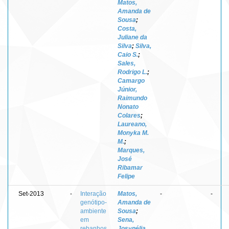
Matos,
Amanda de
Sousa
;
Costa,
Juliane da
Silva
;
Silva,
Caio S.
;
Sales,
Rodrigo L.
;
Camargo
Júnior,
Raimundo
Nonato
Colares
;
Laureano,
Monyka M.
M.
;
Marques,
José
Ribamar
Felipe
Set-2013
-
Interação
Matos,
-
-
genótipo-
Amanda de
ambiente
Sousa
;
em
Sena,
rebanhos
Josynélia