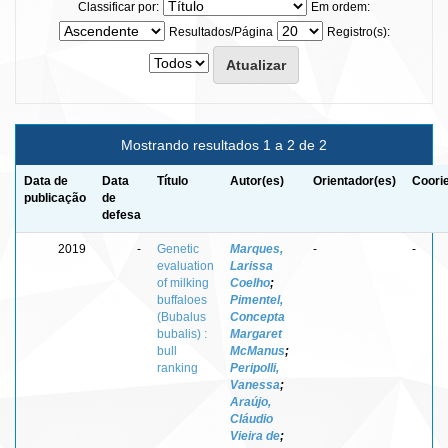
Classificar por:
Em ordem:
Resultados/Página
Registro(s):
Mostrando resultados 1 a 2 de 2
Data de
Data
Título
Autor(es)
Orientador(es)
Coori
publicação
de
defesa
2019
-
Genetic
Marques,
-
-
evaluation
Larissa
of milking
Coelho
;
buffaloes
Pimentel,
(Bubalus
Concepta
bubalis) :
Margaret
bull
McManus
;
ranking
Peripolli,
Vanessa
;
Araújo,
Cláudio
Vieira de
;