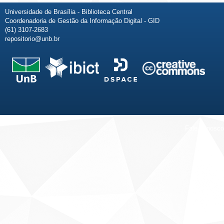
Universidade de Brasília - Biblioteca Central
Coordenadoria de Gestão da Informação Digital - GID
(61) 3107-2683
repositorio@unb.br
Fale conosco
Sobre