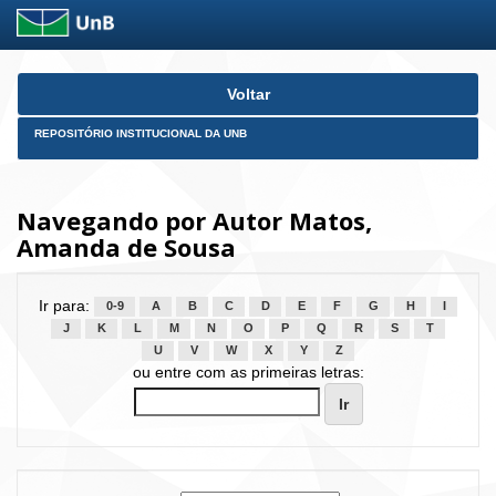
Skip
Voltar
navigation
REPOSITÓRIO INSTITUCIONAL DA UNB
Navegando por Autor Matos,
Amanda de Sousa
Ir para:
0-9
A
B
C
D
E
F
G
H
I
J
K
L
M
N
O
P
Q
R
S
T
U
V
W
X
Y
Z
ou entre com as primeiras letras: