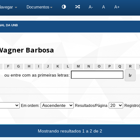
Navegar
Documentos
A-
A
A+
NAL DA UNB
Wagner Barbosa
F
G
H
I
J
K
L
M
N
O
P
Q
R
ou entre com as primeiras letras:
Em ordem:
Resultados/Página
Registro(
Mostrando resultados 1 a 2 de 2