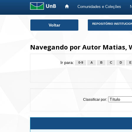
Comunidades e Coleções
Skip
REPOSITÓRIO INSTITUCIO
Voltar
navigation
Navegando por Autor Matias, 
Ir para:
0-9
A
B
C
D
E
Classificar por: