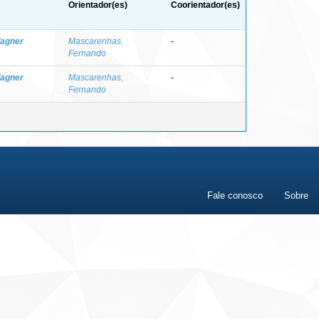
Orientador(es)
Coorientador(es)
Wagner
Mascarenhas,
-
Fernando
Wagner
Mascarenhas,
-
Fernando
Fale conosco
Sobre