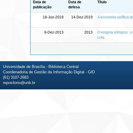
Data de
Data de
Título
publicação
defesa
18-Jun-2019
14-Dez-2019
A economia política d
9-Dez-2013
2013
O enigma olímpico : o
Lula
Universidade de Brasília - Biblioteca Central
Coordenadoria de Gestão da Informação Digital - GID
(61) 3107-2683
repositorio@unb.br