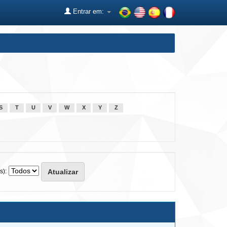
Entrar em:
S
T
U
V
W
X
Y
Z
s):