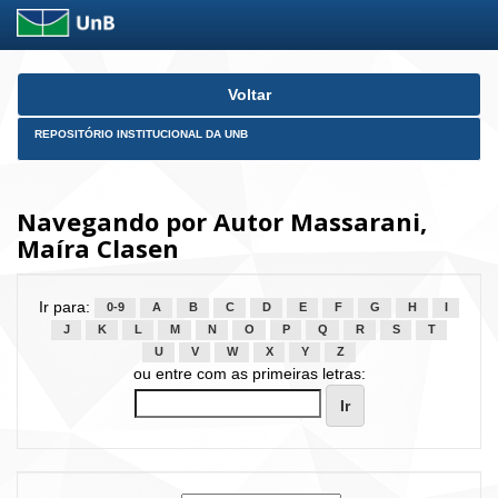
Skip
Voltar
navigation
REPOSITÓRIO INSTITUCIONAL DA UNB
Navegando por Autor Massarani,
Maíra Clasen
Ir para:
0-9
A
B
C
D
E
F
G
H
I
J
K
L
M
N
O
P
Q
R
S
T
U
V
W
X
Y
Z
ou entre com as primeiras letras: