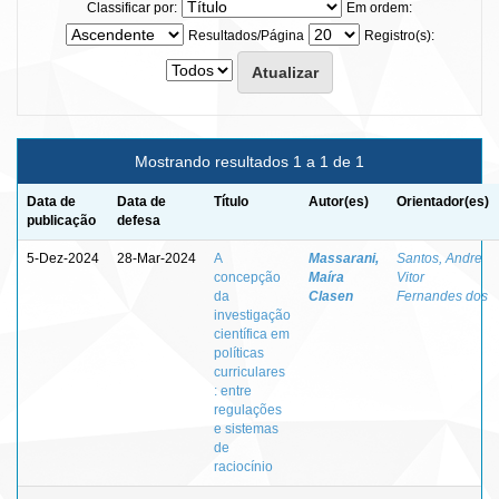
Classificar por:
Em ordem:
Resultados/Página
Registro(s):
Mostrando resultados 1 a 1 de 1
Data de
Data de
Título
Autor(es)
Orientador(es)
publicação
defesa
5-Dez-2024
28-Mar-2024
A
Massarani,
Santos, Andre
concepção
Maíra
Vitor
da
Clasen
Fernandes dos
investigação
científica em
políticas
curriculares
: entre
regulações
e sistemas
de
raciocínio