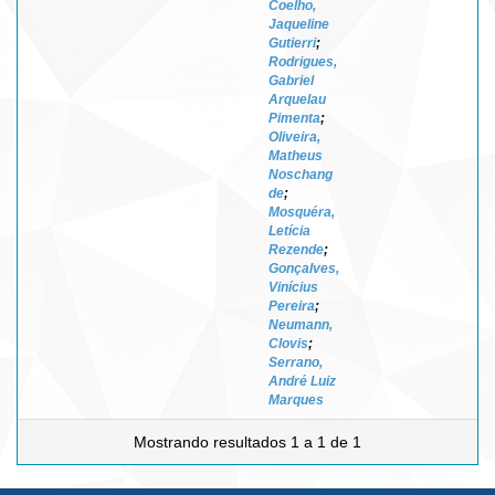
Coelho,
Jaqueline
Gutierri
;
Rodrigues,
Gabriel
Arquelau
Pimenta
;
Oliveira,
Matheus
Noschang
de
;
Mosquéra,
Letícia
Rezende
;
Gonçalves,
Vinícius
Pereira
;
Neumann,
Clovis
;
Serrano,
André Luiz
Marques
Mostrando resultados 1 a 1 de 1