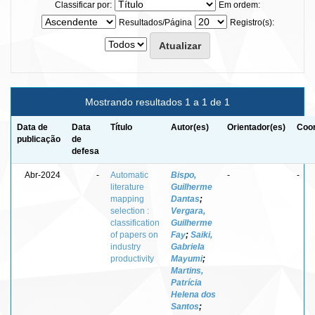
Classificar por:
Em ordem:
Resultados/Página
Registro(s):
Mostrando resultados 1 a 1 de 1
Data de
Data
Título
Autor(es)
Orientador(es)
Coor
publicação
de
defesa
Abr-2024
-
Automatic
Bispo,
-
-
literature
Guilherme
mapping
Dantas
;
selection :
Vergara,
classification
Guilherme
of papers on
Fay
;
Saiki,
industry
Gabriela
productivity
Mayumi
;
Martins,
Patrícia
Helena dos
Santos
;