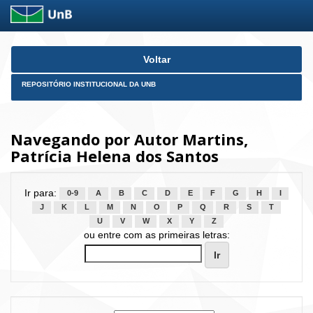
Skip
Voltar
navigation
REPOSITÓRIO INSTITUCIONAL DA UNB
Navegando por Autor Martins,
Patrícia Helena dos Santos
Ir para:
0-9
A
B
C
D
E
F
G
H
I
J
K
L
M
N
O
P
Q
R
S
T
U
V
W
X
Y
Z
ou entre com as primeiras letras: