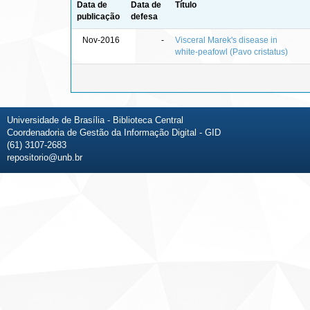
Data de
Data de
Título
publicação
defesa
Nov-2016
-
Visceral Marek's disease in
white-peafowl (Pavo cristatus)
Universidade de Brasília - Biblioteca Central
Coordenadoria de Gestão da Informação Digital - GID
(61) 3107-2683
repositorio@unb.br