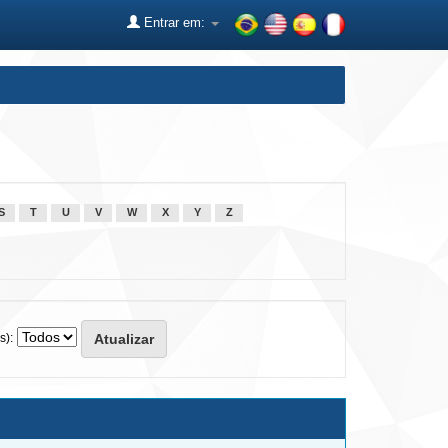
Entrar em:
S
T
U
V
W
X
Y
Z
s):