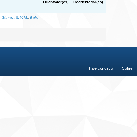
Orientador(es)
Coorientador(es)
;
Gómez, S. Y. M.
;
Reis
-
-
Fale conosco
Sobre