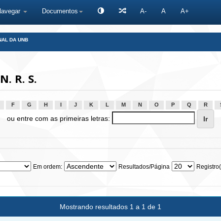
Navegar
Documentos
A-
A
A+
NAL DA UNB
. R. S.
F
G
H
I
J
K
L
M
N
O
P
Q
R
ou entre com as primeiras letras:
Em ordem:
Resultados/Página
Registro(
Mostrando resultados 1 a 1 de 1