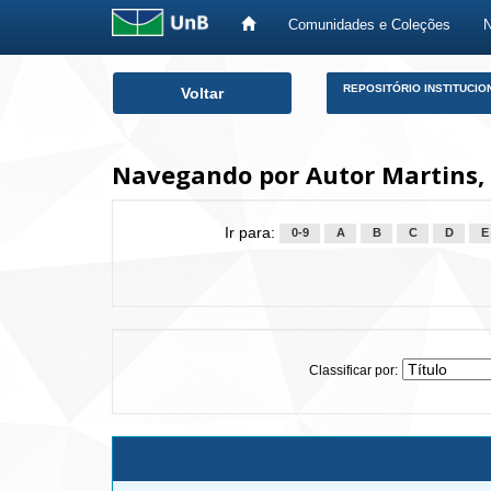
Comunidades e Coleções
Skip
REPOSITÓRIO INSTITUCIO
Voltar
navigation
Navegando por Autor Martins, N
Ir para:
0-9
A
B
C
D
E
Classificar por: