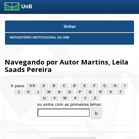
Skip
Voltar
navigation
REPOSITÓRIO INSTITUCIONAL DA UNB
Navegando por Autor Martins, Leila
Saads Pereira
Ir para:
0-9
A
B
C
D
E
F
G
H
I
J
K
L
M
N
O
P
Q
R
S
T
U
V
W
X
Y
Z
ou entre com as primeiras letras: