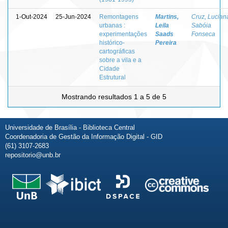
1-Out-2024
25-Jun-2024
Remontagens
Martins,
Cruz, Lucian
urbanas :
Leila
Sabóia
experimentações
Saads
Fonseca
histórico-
Pereira
cartográficas
sobre a vila e a
Cidade
Estrutural
Mostrando resultados 1 a 5 de 5
Universidade de Brasília - Biblioteca Central
Coordenadoria de Gestão da Informação Digital - GID
(61) 3107-2683
repositorio@unb.br