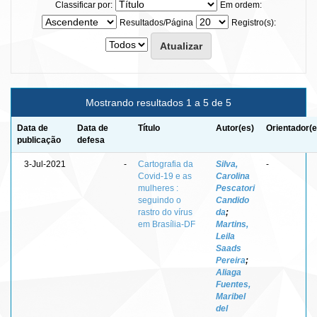
Classificar por:
Em ordem:
Resultados/Página
Registro(s):
Mostrando resultados 1 a 5 de 5
Data de
Data de
Título
Autor(es)
Orientador(e
publicação
defesa
3-Jul-2021
-
Cartografia da
Silva,
-
Covid-19 e as
Carolina
mulheres :
Pescatori
seguindo o
Candido
rastro do vírus
da
;
em Brasília-DF
Martins,
Leila
Saads
Pereira
;
Aliaga
Fuentes,
Maribel
del