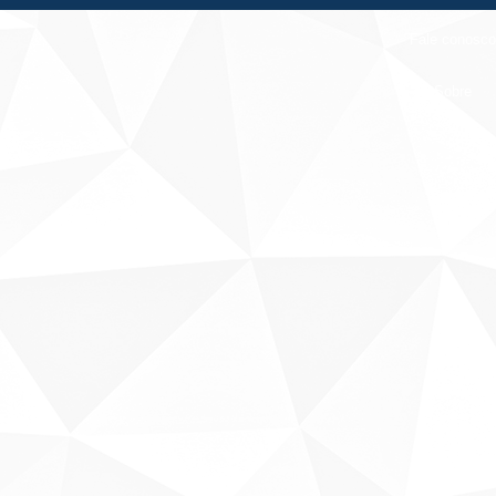
Fale conosco
Sobre