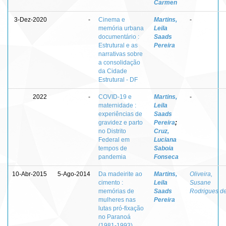
Carmen
3-Dez-2020
-
Cinema e
Martins,
-
memória urbana
Leila
documentário :
Saads
Estrutural e as
Pereira
narrativas sobre
a consolidação
da Cidade
Estrutural - DF
2022
-
COVID-19 e
Martins,
-
maternidade :
Leila
experiências de
Saads
gravidez e parto
Pereira
;
no Distrito
Cruz,
Federal em
Luciana
tempos de
Saboia
pandemia
Fonseca
10-Abr-2015
5-Ago-2014
Da madeirite ao
Martins,
Oliveira,
cimento :
Leila
Susane
memórias de
Saads
Rodrigues d
mulheres nas
Pereira
lutas pró-fixação
no Paranoá
(1981-1993)