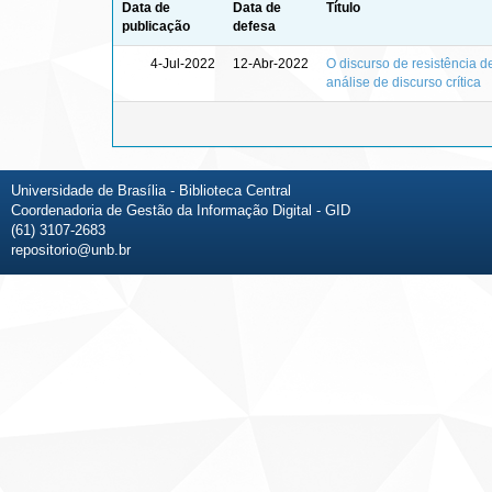
Data de
Data de
Título
publicação
defesa
4-Jul-2022
12-Abr-2022
O discurso de resistência 
análise de discurso crítica
Universidade de Brasília - Biblioteca Central
Coordenadoria de Gestão da Informação Digital - GID
(61) 3107-2683
repositorio@unb.br