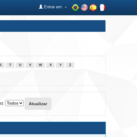
Entrar em:
S
T
U
V
W
X
Y
Z
s):