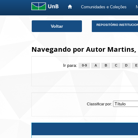
Comunidades e Coleções
Skip
REPOSITÓRIO INSTITUCIO
Voltar
navigation
Navegando por Autor Martins,
Ir para:
0-9
A
B
C
D
E
Classificar por: