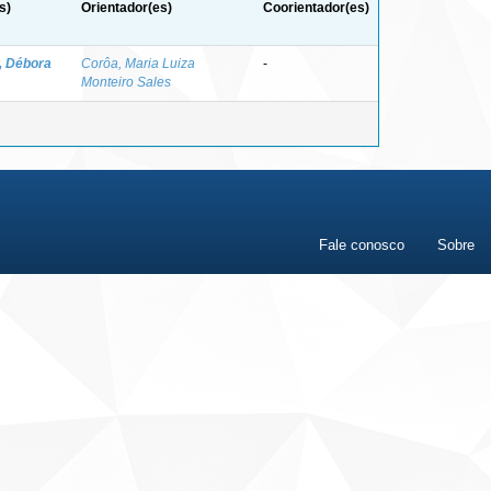
s)
Orientador(es)
Coorientador(es)
, Débora
Corôa, Maria Luiza
-
Monteiro Sales
Fale conosco
Sobre