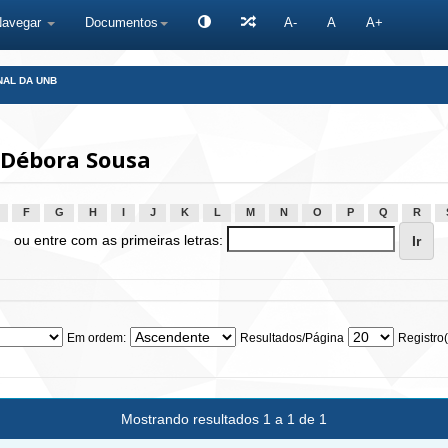
Navegar
Documentos
A-
A
A+
NAL DA UNB
 Débora Sousa
F
G
H
I
J
K
L
M
N
O
P
Q
R
ou entre com as primeiras letras:
Em ordem:
Resultados/Página
Registro(
Mostrando resultados 1 a 1 de 1