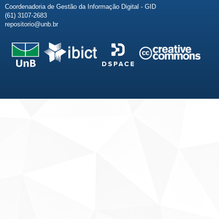
Coordenadoria de Gestão da Informação Digital - GID
(61) 3107-2683
repositorio@unb.br
Fale conosco
Sobre