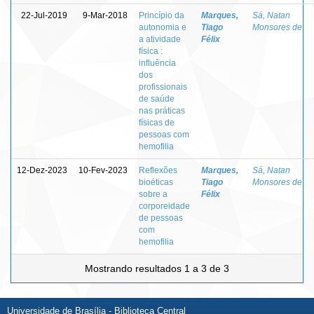
22-Jul-2019
9-Mar-2018
Princípio da
Marques,
Sá, Natan
autonomia e
Tiago
Monsores de
a atividade
Félix
física :
influência
dos
profissionais
de saúde
nas práticas
físicas de
pessoas com
hemofilia
12-Dez-2023
10-Fev-2023
Reflexões
Marques,
Sá, Natan
bioéticas
Tiago
Monsores de
sobre a
Félix
corporeidade
de pessoas
com
hemofilia
Mostrando resultados 1 a 3 de 3
Universidade de Brasília - Biblioteca Central