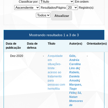
Classificar por:
Em ordem:
Resultados/Página
Registro(s):
Mostrando resultados 1 a 3 de 3
Data de
Data de
Título
Autor(es)
Orientador(es)
publicação
defesa
Dez-2020
-
A equidade
Góis,
-
em
Andréa
situações-
Carolina
limite :
Lins de
;
acesso ao
Rabelo,
tratamento
Daniela
para
Amado
;
pessoas com
Marques,
hemofilia
Tiago
Félix
;
Sá,
Natan
Monsores
de