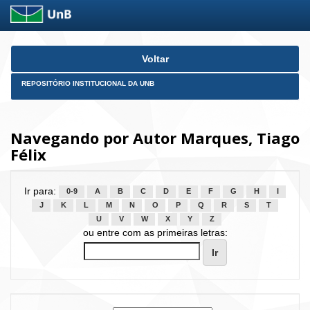
Skip
Voltar
navigation
REPOSITÓRIO INSTITUCIONAL DA UNB
Navegando por Autor Marques, Tiago
Félix
Ir para:
0-9
A
B
C
D
E
F
G
H
I
J
K
L
M
N
O
P
Q
R
S
T
U
V
W
X
Y
Z
ou entre com as primeiras letras: