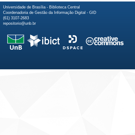
Universidade de Brasília - Biblioteca Central
Coordenadoria de Gestão da Informação Digital - GID
(61) 3107-2683
repositorio@unb.br
Fale conosco
Sobre