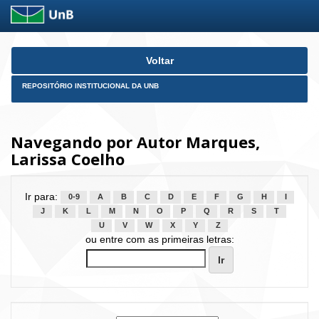
Skip
Voltar
navigation
REPOSITÓRIO INSTITUCIONAL DA UNB
Navegando por Autor Marques,
Larissa Coelho
Ir para:
0-9
A
B
C
D
E
F
G
H
I
J
K
L
M
N
O
P
Q
R
S
T
U
V
W
X
Y
Z
ou entre com as primeiras letras: