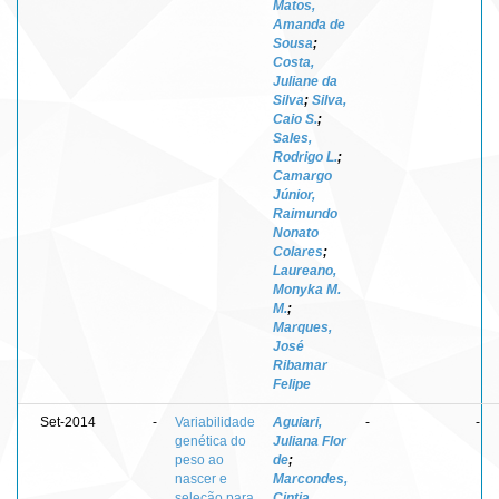
Matos,
Amanda de
Sousa
;
Costa,
Juliane da
Silva
;
Silva,
Caio S.
;
Sales,
Rodrigo L.
;
Camargo
Júnior,
Raimundo
Nonato
Colares
;
Laureano,
Monyka M.
M.
;
Marques,
José
Ribamar
Felipe
Set-2014
-
Variabilidade
Aguiari,
-
-
genética do
Juliana Flor
peso ao
de
;
nascer e
Marcondes,
seleção para
Cintia