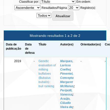
Classificar por:
Em ordem:
Resultados/Página
Registro(s):
Mostrando resultados 1 a 2 de 2
Data de
Data
Título
Autor(es)
Orientador(es)
Coo
publicação
de
defesa
2019
-
Genetic
Marques,
-
-
evaluation of
Larissa
milking
Coelho
;
buffaloes
Pimentel,
(Bubalus
Concepta
bubalis) :
Margaret
bull ranking
McManus
;
Peripolli,
Vanessa
;
Araújo,
Cláudio
Vieira de
;