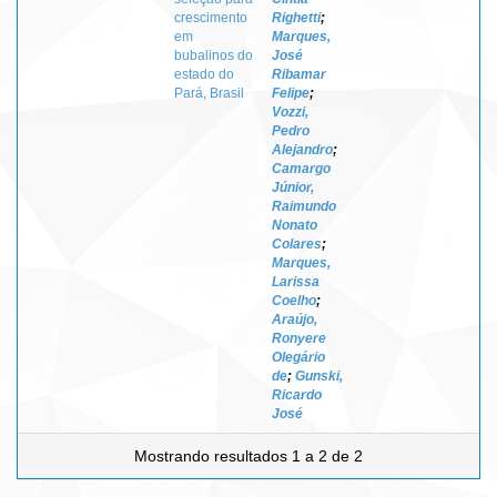
crescimento
Righetti
;
em
Marques,
bubalinos do
José
estado do
Ribamar
Pará, Brasil
Felipe
;
Vozzi,
Pedro
Alejandro
;
Camargo
Júnior,
Raimundo
Nonato
Colares
;
Marques,
Larissa
Coelho
;
Araújo,
Ronyere
Olegário
de
;
Gunski,
Ricardo
José
Mostrando resultados 1 a 2 de 2