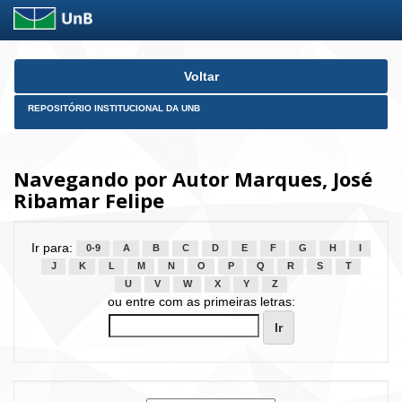
Skip
Voltar
navigation
REPOSITÓRIO INSTITUCIONAL DA UNB
Navegando por Autor Marques, José
Ribamar Felipe
Ir para:
0-9
A
B
C
D
E
F
G
H
I
J
K
L
M
N
O
P
Q
R
S
T
U
V
W
X
Y
Z
ou entre com as primeiras letras: