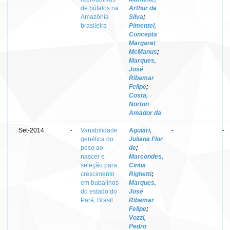
de búfalos na
Arthur da
Amazônia
Silva
;
brasileira
Pimentel,
Concepta
Margaret
McManus
;
Marques,
José
Ribamar
Felipe
;
Costa,
Norton
Amador da
Set-2014
-
Variabilidade
Aguiari,
-
-
genética do
Juliana Flor
peso ao
de
;
nascer e
Marcondes,
seleção para
Cintia
crescimento
Righetti
;
em bubalinos
Marques,
do estado do
José
Pará, Brasil
Ribamar
Felipe
;
Vozzi,
Pedro