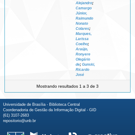
Alejandro
;
Camargo
Júnior,
Raimundo
Nonato
Colares
;
Marques,
Larissa
Coelho
;
Araújo,
Ronyere
Olegário
de
;
Gunski,
Ricardo
José
Mostrando resultados 1 a 3 de 3
Universidade de Brasília - Biblioteca Central
Coordenadoria de Gestão da Informação Digital - GID
(61) 3107-2683
repositorio@unb.br