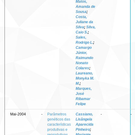
Matos,
Amanda de
Sousa
;
Costa,
Juliane da
Silva
;
Silva,
Caio S.
;
Sales,
Rodrigo L.
;
Camargo
Júnior,
Raimundo
Nonato
Colares
;
Laureano,
Monyka M.
M.
;
Marques,
José
Ribamar
Felipe
Mai-2004
-
Parâmetros
Cassiano,
-
-
genéticos das
Lisângela
características
Aparecida
produtivas e
Pinheiro
;
reprodutivas
Mariante,