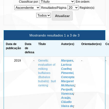
Classificar por:
Em ordem:
Resultados/Página
Registro(s):
Mostrando resultados 1 a 3 de 3
Data de
Data
Título
Autor(es)
Orientador(es)
Co
publicação
de
defesa
2019
-
Genetic
Marques,
-
-
evaluation of
Larissa
milking
Coelho
;
buffaloes
Pimentel,
(Bubalus
Concepta
bubalis) : bull
Margaret
ranking
McManus
;
Peripolli,
Vanessa
;
Araújo,
Cláudio
Vieira de
;