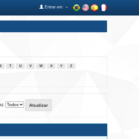
Entrar em:
S
T
U
V
W
X
Y
Z
s):