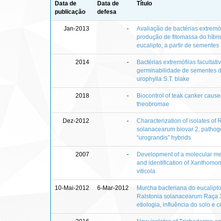
Data de
Data de
Título
publicação
defesa
Jan-2013
-
Avaliação de bactérias extremóf
produção de fitomassa do híbri
eucalipto, a partir de sementes
2014
-
Bactérias extremófilas facultat
germinabilidade de sementes 
urophylla S.T. blake
2018
-
Biocontrol of teak canker cause
theobromae
Dez-2012
-
Characterization of isolates of 
solanacearum biovar 2, pathog
“urograndis” hybrids
2007
-
Development of a molecular met
and identification of Xanthomo
viticola
10-Mai-2012
6-Mar-2012
Murcha bacteriana do eucalipt
Ralstonia solanacearum Raça 3 
etiologia, influência do solo e c