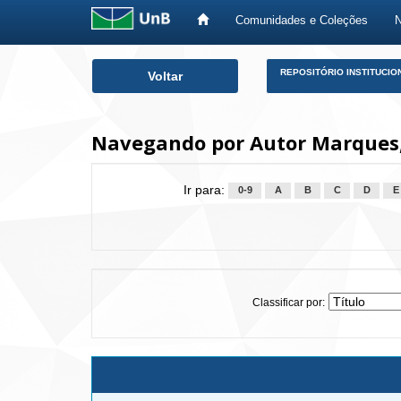
Comunidades e Coleções
Skip
REPOSITÓRIO INSTITUCIO
Voltar
navigation
Navegando por Autor Marques,
Ir para:
0-9
A
B
C
D
E
Classificar por: