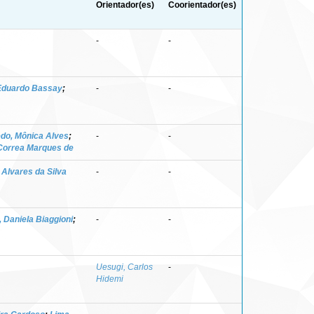
Orientador(es)
Coorientador(es)
-
-
 Eduardo Bassay
;
-
-
do, Mônica Alves
;
-
-
 Correa Marques de
 Alvares da Silva
-
-
 Daniela Biaggioni
;
-
-
Uesugi, Carlos
-
Hidemi