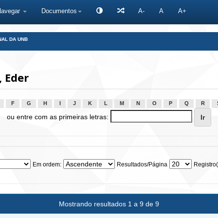
Navegar
Documentos
A-
A
A+
NAL DA UNB
 Eder
F
G
H
I
J
K
L
M
N
O
P
Q
R
ou entre com as primeiras letras:
Em ordem:
Resultados/Página
Registro(
Mostrando resultados 1 a 9 de 9