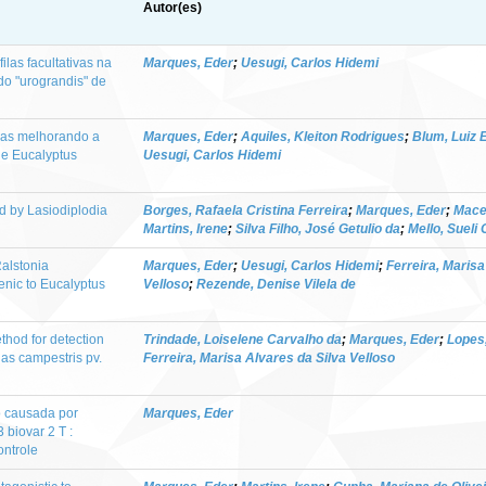
Autor(es)
ilas facultativas na
Marques, Eder
;
Uesugi, Carlos Hidemi
do "urograndis" de
ivas melhorando a
Marques, Eder
;
Aquiles, Kleiton Rodrigues
;
Blum, Luiz
de Eucalyptus
Uesugi, Carlos Hidemi
d by Lasiodiplodia
Borges, Rafaela Cristina Ferreira
;
Marques, Eder
;
Mace
Martins, Irene
;
Silva Filho, José Getulio da
;
Mello, Sueli
Ralstonia
Marques, Eder
;
Uesugi, Carlos Hidemi
;
Ferreira, Marisa
enic to Eucalyptus
Velloso
;
Rezende, Denise Vilela de
hod for detection
Trindade, Loiselene Carvalho da
;
Marques, Eder
;
Lopes,
nas campestris pv.
Ferreira, Marisa Alvares da Silva Velloso
o causada por
Marques, Eder
biovar 2 T :
ontrole