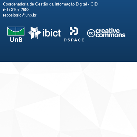
Coordenadoria de Gestão da Informação Digital - GID
(61) 3107-2683
repositorio@unb.br
Fale conosco
Sobre