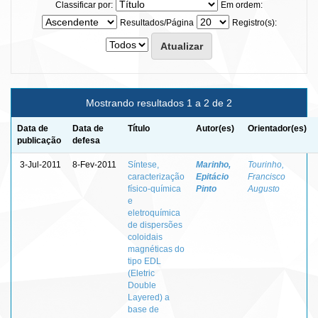
Classificar por:
Em ordem:
Resultados/Página
Registro(s):
Mostrando resultados 1 a 2 de 2
Data de
Data de
Título
Autor(es)
Orientador(es)
publicação
defesa
3-Jul-2011
8-Fev-2011
Síntese,
Marinho,
Tourinho,
caracterização
Epitácio
Francisco
físico-química
Pinto
Augusto
e
eletroquímica
de dispersões
coloidais
magnéticas do
tipo EDL
(Eletric
Double
Layered) a
base de