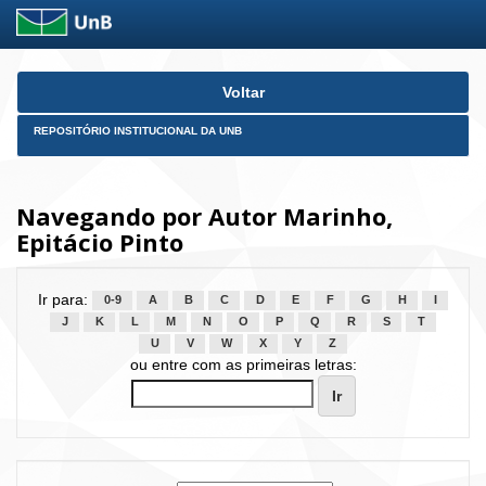
Skip
Voltar
navigation
REPOSITÓRIO INSTITUCIONAL DA UNB
Navegando por Autor Marinho,
Epitácio Pinto
Ir para:
0-9
A
B
C
D
E
F
G
H
I
J
K
L
M
N
O
P
Q
R
S
T
U
V
W
X
Y
Z
ou entre com as primeiras letras: