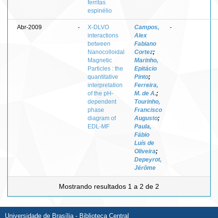
ferritas
espinélio
Abr-2009
-
X-DLVO
Campos,
-
interactions
Alex
between
Fabiano
Nanocolloidal
Cortez
;
Magnetic
Marinho,
Particles : the
Epitácio
quantitative
Pinto
;
interpretation
Ferreira,
of the pH-
M. de A.
;
dependent
Tourinho,
phase
Francisco
diagram of
Augusto
;
EDL-MF
Paula,
Fábio
Luís de
Oliveira
;
Depeyrot,
Jérôme
Mostrando resultados 1 a 2 de 2
Universidade de Brasília - Biblioteca Central