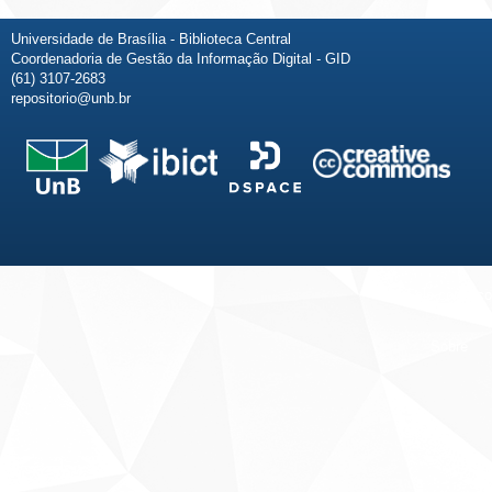
Universidade de Brasília - Biblioteca Central
Coordenadoria de Gestão da Informação Digital - GID
(61) 3107-2683
repositorio@unb.br
Fale conosco
Sobre