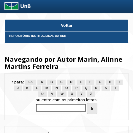
Skip
Voltar
navigation
REPOSITÓRIO INSTITUCIONAL DA UNB
Navegando por Autor Marin, Alinne
Martins Ferreira
Ir para:
0-9
A
B
C
D
E
F
G
H
I
J
K
L
M
N
O
P
Q
R
S
T
U
V
W
X
Y
Z
ou entre com as primeiras letras: