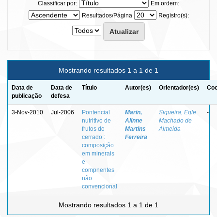
Classificar por:
Em ordem:
Resultados/Página
Registro(s):
Mostrando resultados 1 a 1 de 1
Data de
Data de
Título
Autor(es)
Orientador(es)
Coo
publicação
defesa
3-Nov-2010
Jul-2006
Pontencial
Marin,
Siqueira, Egle
-
nutritivo de
Alinne
Machado de
frutos do
Martins
Almeida
cerrado :
Ferreira
composição
em minerais
e
compnentes
não
convencional
Mostrando resultados 1 a 1 de 1