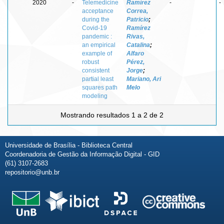
2020
-
Telemedicine
Ramírez
-
-
acceptance
Correa,
during the
Patricio
;
Covid-19
Ramírez
pandemic :
Rivas,
an empirical
Catalina
;
example of
Alfaro
robust
Pérez,
consistent
Jorge
;
partial least
Mariano, Ari
squares path
Melo
modeling
Mostrando resultados 1 a 2 de 2
Universidade de Brasília - Biblioteca Central
Coordenadoria de Gestão da Informação Digital - GID
(61) 3107-2683
repositorio@unb.br