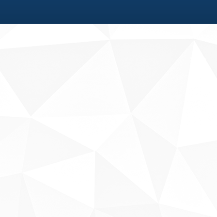
Fale conosco
Sobre