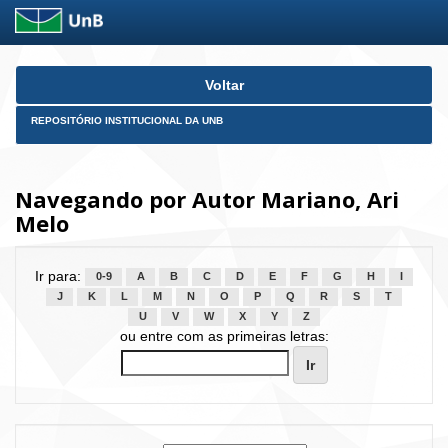
Skip
Voltar
navigation
REPOSITÓRIO INSTITUCIONAL DA UNB
Navegando por Autor Mariano, Ari
Melo
Ir para:
0-9
A
B
C
D
E
F
G
H
I
J
K
L
M
N
O
P
Q
R
S
T
U
V
W
X
Y
Z
ou entre com as primeiras letras: