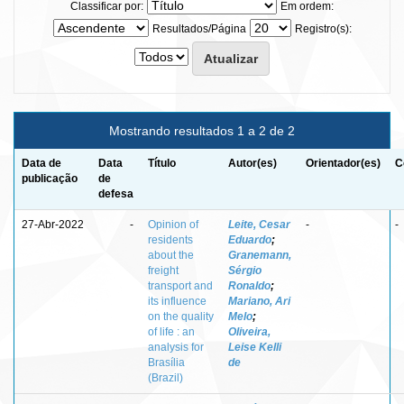
Classificar por:
Em ordem:
Resultados/Página
Registro(s):
Mostrando resultados 1 a 2 de 2
Data de
Data
Título
Autor(es)
Orientador(es)
C
publicação
de
defesa
27-Abr-2022
-
Opinion of
Leite, Cesar
-
-
residents
Eduardo
;
about the
Granemann,
freight
Sérgio
transport and
Ronaldo
;
its influence
Mariano, Ari
on the quality
Melo
;
of life : an
Oliveira,
analysis for
Leise Kelli
Brasília
de
(Brazil)