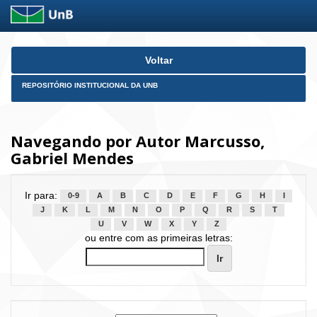
Skip
Voltar
navigation
REPOSITÓRIO INSTITUCIONAL DA UNB
Navegando por Autor Marcusso,
Gabriel Mendes
Ir para:
0-9
A
B
C
D
E
F
G
H
I
J
K
L
M
N
O
P
Q
R
S
T
U
V
W
X
Y
Z
ou entre com as primeiras letras: