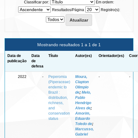
Classificar por:
Em ordem:
Resultados/Página
Registro(s):
Mostrando resultados 1 a 1 de 1
Data de
Data
Título
Autor(es)
Orientador(es)
Coor
publicação
de
defesa
2022
-
Peperomia
Moura,
-
-
(Piperaceae)
Clapton
endemic to
Olimpio
Brazil :
de
;
Melo,
distribution,
Pablo
richness,
Hendrigo
and
Alves de
;
conservation
Amorim,
status
Eduardo
Toledo de
;
Marcusso,
Gabriel