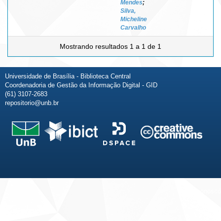
Mendes
;
Silva,
Micheline
Carvalho
Mostrando resultados 1 a 1 de 1
Universidade de Brasília - Biblioteca Central
Coordenadoria de Gestão da Informação Digital - GID
(61) 3107-2683
repositorio@unb.br
Fale conosco
Sobre