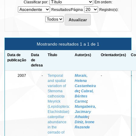
Classificar por:
Em ordem:
Resultados/Página
Registro(s):
Mostrando resultados 1 a 1 de 1
Data de
Data
Título
Autor(es)
Orientador(es)
Co
publicação
de
defesa
2007
-
Temporal
Morais,
-
-
and spatial
Helena
variation of
Castanheira
Stenoma
de
;
Cabral,
cathosiota
Bérites
Meyrick
Carmo
;
(Lepidoptera:
Mangabeira,
Elachistidae)
Jacimary
caterpillar
Athaide
;
abundance
Diniz, Ivone
in the
Rezende
cerrado of