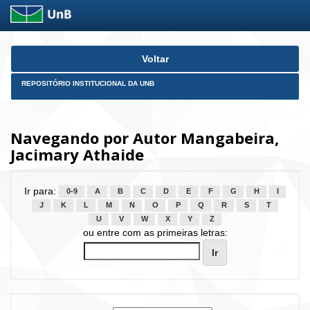
Skip
Voltar
navigation
REPOSITÓRIO INSTITUCIONAL DA UNB
Navegando por Autor Mangabeira,
Jacimary Athaide
Ir para:
0-9
A
B
C
D
E
F
G
H
I
J
K
L
M
N
O
P
Q
R
S
T
U
V
W
X
Y
Z
ou entre com as primeiras letras: