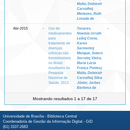
Malta, Deborah
Carvalho
;
Menezes, Ruth
Losada de
Abr-2015
-
Uso de
Tavares,
-
medicamentos
Noemia Urruth
para
Leão
;
Costa,
tratamento de
Karen
doenças
Sarmento
;
crônicas não
Mengue, Sotero
transmissíveis
Serrate
;
Vieira,
no Brasil :
Maria Lúcia
resultados da
França Pontes
;
Pesquisa
Malta, Deborah
Nacional de
Carvalho
;
Silva
Saúde, 2013
Júnior, Jarbas
Barbosa da
Mostrando resultados 1 a 17 de 17
Universidade de Brasília - Biblioteca Central
Coordenadoria de Gestão da Informação Digital - GID
(61) 3107-2683