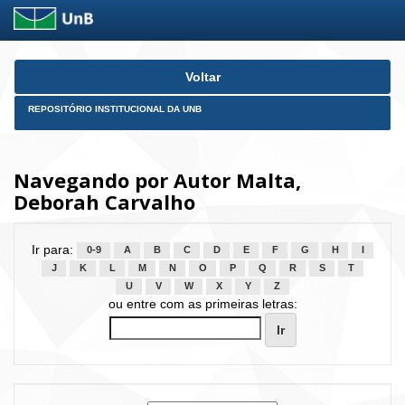
Skip
Voltar
navigation
REPOSITÓRIO INSTITUCIONAL DA UNB
Navegando por Autor Malta,
Deborah Carvalho
Ir para:
0-9
A
B
C
D
E
F
G
H
I
J
K
L
M
N
O
P
Q
R
S
T
U
V
W
X
Y
Z
ou entre com as primeiras letras: