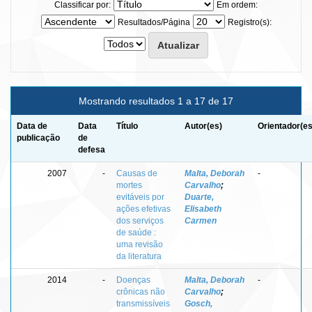
Classificar por:
Em ordem:
Resultados/Página
Registro(s):
Mostrando resultados 1 a 17 de 17
Data de
Data
Título
Autor(es)
Orientador(es
publicação
de
defesa
2007
-
Causas de
Malta, Deborah
-
mortes
Carvalho
;
evitáveis por
Duarte,
ações efetivas
Elisabeth
dos serviços
Carmen
de saúde :
uma revisão
da literatura
2014
-
Doenças
Malta, Deborah
-
crônicas não
Carvalho
;
transmissíveis
Gosch,