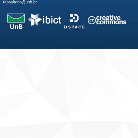
repositorio@unb.br
Fale conosco
Sobre