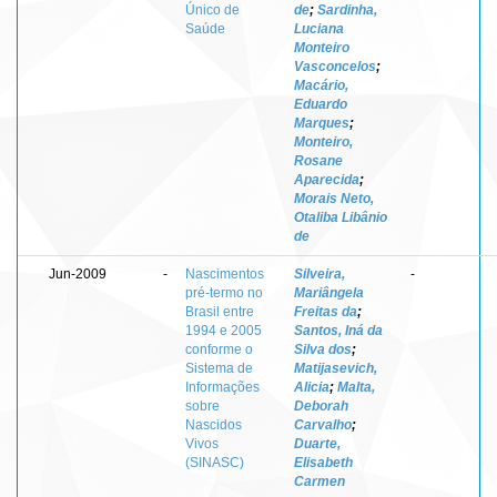
Único de
de
;
Sardinha,
Saúde
Luciana
Monteiro
Vasconcelos
;
Macário,
Eduardo
Marques
;
Monteiro,
Rosane
Aparecida
;
Morais Neto,
Otaliba Libânio
de
Jun-2009
-
Nascimentos
Silveira,
-
pré-termo no
Mariângela
Brasil entre
Freitas da
;
1994 e 2005
Santos, Iná da
conforme o
Silva dos
;
Sistema de
Matijasevich,
Informações
Alicia
;
Malta,
sobre
Deborah
Nascidos
Carvalho
;
Vivos
Duarte,
(SINASC)
Elisabeth
Carmen