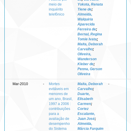
meio de
Yokota, Renata
inquérito
Tiene de
;
telefônico
Almeida,
Walquiria
Aparecida
Ferreira de
;
Bernal, Regina
Tomie Ivata
;
Malta, Deborah
Carvalho
;
Oliveira,
Wanderson
Kleber de
;
Penna, Gerson
Oliveira
Mar-2010
-
Mortes
Malta, Deborah
-
evitáveis em
Carvalho
;
menores de
Duarte,
um ano, Brasil,
Elisabeth
1997 a 2006 :
Carmen
;
contribuições
Cortez
para a
Escalante,
avaliação de
Juan José
;
desempenho
Almeida,
do Sistema
Márcia Furquim