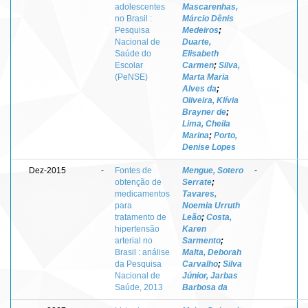
adolescentes
Mascarenhas,
no Brasil :
Márcio Dênis
Pesquisa
Medeiros
;
Nacional de
Duarte,
Saúde do
Elisabeth
Escolar
Carmen
;
Silva,
(PeNSE)
Marta Maria
Alves da
;
Oliveira, Klívia
Brayner de
;
Lima, Cheila
Marina
;
Porto,
Denise Lopes
Dez-2015
-
Fontes de
Mengue, Sotero
-
obtenção de
Serrate
;
medicamentos
Tavares,
para
Noemia Urruth
tratamento de
Leão
;
Costa,
hipertensão
Karen
arterial no
Sarmento
;
Brasil : análise
Malta, Deborah
da Pesquisa
Carvalho
;
Silva
Nacional de
Júnior, Jarbas
Saúde, 2013
Barbosa da