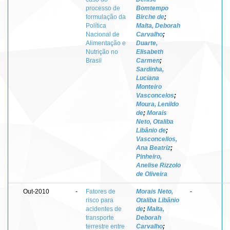
processo de
Bomtempo
formulação da
Birche de
;
Política
Malta, Deborah
Nacional de
Carvalho
;
Alimentação e
Duarte,
Nutrição no
Elisabeth
Brasil
Carmen
;
Sardinha,
Luciana
Monteiro
Vasconcelos
;
Moura, Lenildo
de
;
Morais
Neto, Otaliba
Libânio de
;
Vasconcellos,
Ana Beatriz
;
Pinheiro,
Anelise Rizzolo
de Oliveira
Out-2010
-
Fatores de
Morais Neto,
-
risco para
Otaliba Libânio
acidentes de
de
;
Malta,
transporte
Deborah
terrestre entre
Carvalho
;