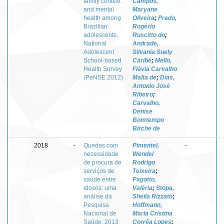
family context
Campos,
and mental
Maryane
health among
Oliveira
;
Prado,
Brazilian
Rogério
adolescents,
Ruscitto do
;
National
Andrade,
Adolescent
Silvania Suely
School-based
Caribé
;
Mello,
Health Survey
Flávia Carvalho
(PeNSE 2012)
Malta de
;
Dias,
Antonio José
Ribeiro
;
Carvalho,
Denise
Bomtempo
Birche de
2018
-
Quedas com
Pimentel,
-
necessidade
Wendel
de procura de
Rodrigo
serviços de
Teixeira
;
saúde entre
Pagotto,
idosos: uma
Valéria
;
Stopa,
análise da
Sheila Rizzato
;
Pesquisa
Hoffmann,
Nacional de
Maria Cristina
Saúde, 2013
Corrêa Lopes
;