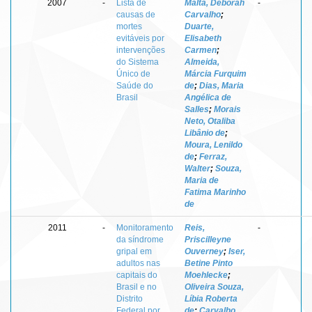
2007
-
Lista de
Malta, Deborah
-
causas de
Carvalho
;
mortes
Duarte,
evitáveis por
Elisabeth
intervenções
Carmen
;
do Sistema
Almeida,
Único de
Márcia Furquim
Saúde do
de
;
Dias, Maria
Brasil
Angélica de
Salles
;
Morais
Neto, Otaliba
Libânio de
;
Moura, Lenildo
de
;
Ferraz,
Walter
;
Souza,
Maria de
Fatima Marinho
de
2011
-
Monitoramento
Reis,
-
da síndrome
Priscilleyne
gripal em
Ouverney
;
Iser,
adultos nas
Betine Pinto
capitais do
Moehlecke
;
Brasil e no
Oliveira Souza,
Distrito
Líbia Roberta
Federal por
de
;
Carvalho