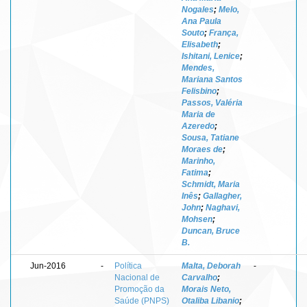
Nogales
;
Melo,
Ana Paula
Souto
;
França,
Elisabeth
;
Ishitani, Lenice
;
Mendes,
Mariana Santos
Felisbino
;
Passos, Valéria
Maria de
Azeredo
;
Sousa, Tatiane
Moraes de
;
Marinho,
Fatima
;
Schmidt, Maria
Inês
;
Gallagher,
John
;
Naghavi,
Mohsen
;
Duncan, Bruce
B.
Jun-2016
-
Política
Malta, Deborah
-
Nacional de
Carvalho
;
Promoção da
Morais Neto,
Saúde (PNPS)
Otaliba Libanio
;