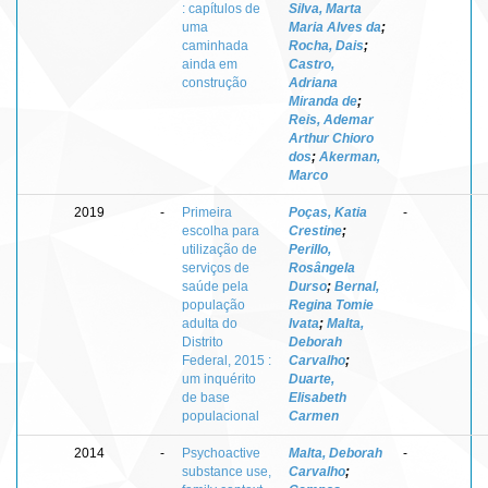
: capítulos de
Silva, Marta
uma
Maria Alves da
;
caminhada
Rocha, Dais
;
ainda em
Castro,
construção
Adriana
Miranda de
;
Reis, Ademar
Arthur Chioro
dos
;
Akerman,
Marco
2019
-
Primeira
Poças, Katia
-
escolha para
Crestine
;
utilização de
Perillo,
serviços de
Rosângela
saúde pela
Durso
;
Bernal,
população
Regina Tomie
adulta do
Ivata
;
Malta,
Distrito
Deborah
Federal, 2015 :
Carvalho
;
um inquérito
Duarte,
de base
Elisabeth
populacional
Carmen
2014
-
Psychoactive
Malta, Deborah
-
substance use,
Carvalho
;