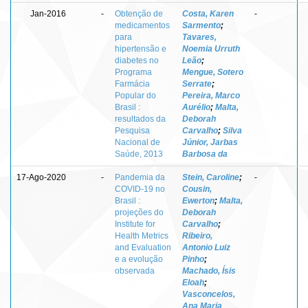
Jan-2016
-
Obtenção de
Costa, Karen
-
medicamentos
Sarmento
;
para
Tavares,
hipertensão e
Noemia Urruth
diabetes no
Leão
;
Programa
Mengue, Sotero
Farmácia
Serrate
;
Popular do
Pereira, Marco
Brasil :
Aurélio
;
Malta,
resultados da
Deborah
Pesquisa
Carvalho
;
Silva
Nacional de
Júnior, Jarbas
Saúde, 2013
Barbosa da
17-Ago-2020
-
Pandemia da
Stein, Caroline
;
-
COVID-19 no
Cousin,
Brasil :
Ewerton
;
Malta,
projeções do
Deborah
Institute for
Carvalho
;
Health Metrics
Ribeiro,
and Evaluation
Antonio Luiz
e a evolução
Pinho
;
observada
Machado, Ísis
Eloah
;
Vasconcelos,
Ana Maria