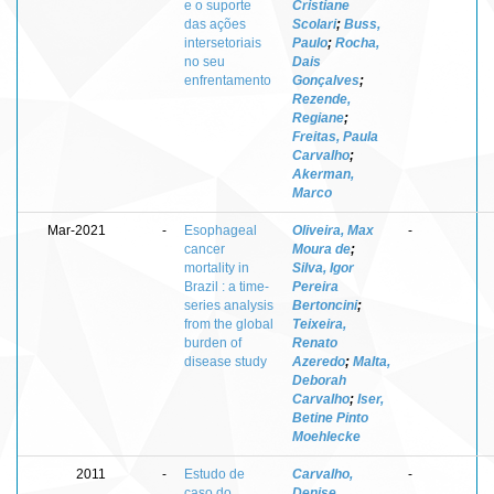
e o suporte
Cristiane
das ações
Scolari
;
Buss,
intersetoriais
Paulo
;
Rocha,
no seu
Dais
enfrentamento
Gonçalves
;
Rezende,
Regiane
;
Freitas, Paula
Carvalho
;
Akerman,
Marco
Mar-2021
-
Esophageal
Oliveira, Max
-
cancer
Moura de
;
mortality in
Silva, Igor
Brazil : a time-
Pereira
series analysis
Bertoncini
;
from the global
Teixeira,
burden of
Renato
disease study
Azeredo
;
Malta,
Deborah
Carvalho
;
Iser,
Betine Pinto
Moehlecke
2011
-
Estudo de
Carvalho,
-
caso do
Denise