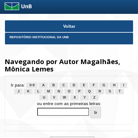
Skip
Voltar
navigation
REPOSITÓRIO INSTITUCIONAL DA UNB
Navegando por Autor Magalhães,
Mônica Lemes
Ir para:
0-9
A
B
C
D
E
F
G
H
I
J
K
L
M
N
O
P
Q
R
S
T
U
V
W
X
Y
Z
ou entre com as primeiras letras: