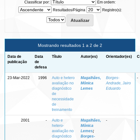
Classificar por:
Em ordem:
Resultados/Página
Registro(s):
Mostrando resultados 1 a 2 de 2
Data de
Data
Título
Autor(es)
Orientador(es)
C
publicação
de
defesa
23-Mar-2022
1996
Auto e hetero
Magalhães,
Borges-
-
avaliação no
Mônica
Andrade, Jairo
diagnóstico
Lemes
Eduardo
de
necessidade
de
treinamento
2001
-
Auto e
Magalhães,
-
-
hetero-
Mônica
avaliação no
Lemes
;
diagnóstico
Borges-