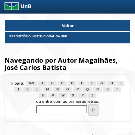
Skip
Voltar
navigation
REPOSITÓRIO INSTITUCIONAL DA UNB
Navegando por Autor Magalhães,
José Carlos Batista
Ir para:
0-9
A
B
C
D
E
F
G
H
I
J
K
L
M
N
O
P
Q
R
S
T
U
V
W
X
Y
Z
ou entre com as primeiras letras: