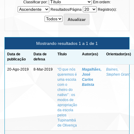
Classificar por:
Em ordem:
Resultados/Página
Registro(s):
Mostrando resultados 1 a 1 de 1
Data de
Data de
Título
Autor(es)
Orientador(es)
publicação
defesa
20-Ago-2019
8-Mar-2019
“O que nós
Magalhães,
Baines,
queremos é
José
Stephen Grant
uma escola
Carlos
com o
Batista
cheiro do
nativo” : os
modos de
apropriação
da escola
pelos
Tupinambá
de Olivença