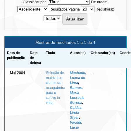
Classificar por:
Em ordem:
Resultados/Página
Registro(s):
Mostrando resultados 1 a 1 de 1
Data de
Data
Título
Autor(es)
Orientador(es)
Coorie
publicação
de
defesa
Mai-2004
-
Seleção de
Machado,
-
-
matrizes e
Luana de
clones de
Lima
;
mangabeira
Ramos,
para o
Maria
cultivo in
Lucrécia
vitro
Gerosa
;
Caldas,
Linda
Styer
;
Vivaldi,
Lúcio