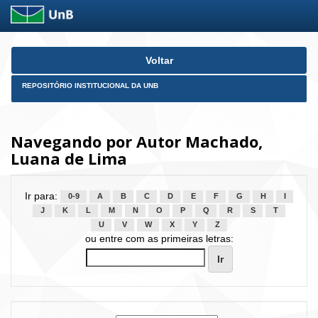
Skip
Voltar
navigation
REPOSITÓRIO INSTITUCIONAL DA UNB
Navegando por Autor Machado,
Luana de Lima
Ir para:
0-9
A
B
C
D
E
F
G
H
I
J
K
L
M
N
O
P
Q
R
S
T
U
V
W
X
Y
Z
ou entre com as primeiras letras: