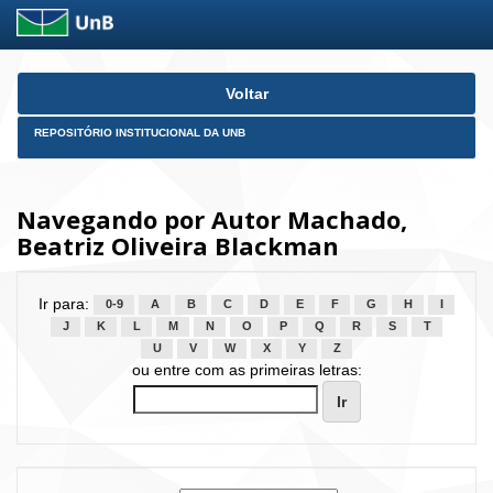
Skip
Voltar
navigation
REPOSITÓRIO INSTITUCIONAL DA UNB
Navegando por Autor Machado,
Beatriz Oliveira Blackman
Ir para:
0-9
A
B
C
D
E
F
G
H
I
J
K
L
M
N
O
P
Q
R
S
T
U
V
W
X
Y
Z
ou entre com as primeiras letras: