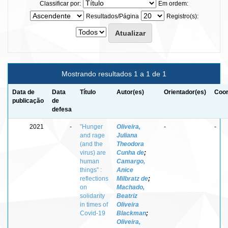
Classificar por:
Em ordem:
Resultados/Página
Registro(s):
Mostrando resultados 1 a 1 de 1
Data de
Data
Título
Autor(es)
Orientador(es)
Coor
publicação
de
defesa
2021
-
”Hunger
Oliveira,
-
-
and rage
Juliana
(and the
Theodora
virus) are
Cunha de
;
human
Camargo,
things” :
Anice
reflections
Milbratz de
;
on
Machado,
solidarity
Beatriz
in times of
Oliveira
Covid-19
Blackman
;
Oliveira,