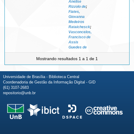
Anelise
Rizzolo de
;
Fiates,
Giovanna
Medeiros
Rataichesck
;
Vasconcelos,
Francisco de
Assis
Guedes de
Mostrando resultados 1 a 1 de 1
Universidade de Brasília - Biblioteca Central
Coordenadoria de Gestão da Informação Digital - GID
(61) 3107-2683
repositorio@unb.br