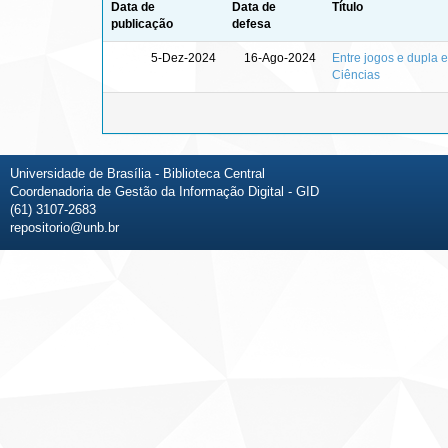
Data de
Data de
Título
publicação
defesa
5-Dez-2024
16-Ago-2024
Entre jogos e dupla 
Ciências
Universidade de Brasília - Biblioteca Central
Coordenadoria de Gestão da Informação Digital - GID
(61) 3107-2683
repositorio@unb.br