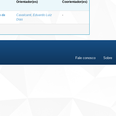
Orientador(es)
Coorientador(es)
a da
Cavalcanti, Eduardo Luiz
-
Dias
Fale conosco
Sobre