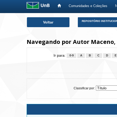
Comunidades e Coleções
Skip
REPOSITÓRIO INSTITUCIO
Voltar
navigation
Navegando por Autor Maceno, 
Ir para:
0-9
A
B
C
D
E
Classificar por: