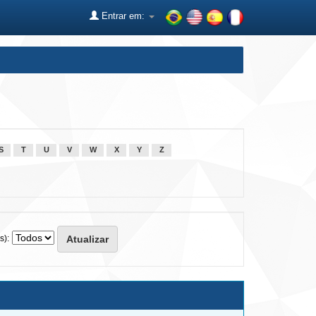
Entrar em:
S
T
U
V
W
X
Y
Z
s):