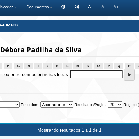
Navegar
Documentos
A-
A
A+
NAL DA UNB
Débora Padilha da Silva
F
G
H
I
J
K
L
M
N
O
P
Q
R
ou entre com as primeiras letras:
Em ordem:
Resultados/Página
Registro(
Mostrando resultados 1 a 1 de 1