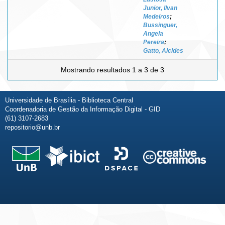
Junior, Ilvan
Medeiros
;
Bussinguer,
Angela
Pereira
;
Gatto, Alcides
Mostrando resultados 1 a 3 de 3
Universidade de Brasília - Biblioteca Central
Coordenadoria de Gestão da Informação Digital - GID
(61) 3107-2683
repositorio@unb.br
Fale conosco