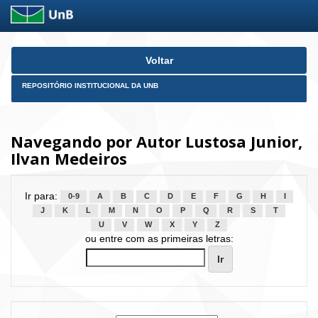
Skip
Voltar
navigation
REPOSITÓRIO INSTITUCIONAL DA UNB
Navegando por Autor Lustosa Junior,
Ilvan Medeiros
Ir para:
0-9
A
B
C
D
E
F
G
H
I
J
K
L
M
N
O
P
Q
R
S
T
U
V
W
X
Y
Z
ou entre com as primeiras letras: