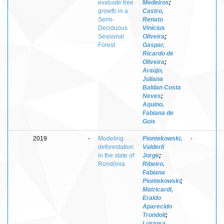
evaluate tree
Medeiros
;
growth in a
Castro,
Semi-
Renato
Deciduous
Vinícius
Seasonal
Oliveira
;
Forest
Gaspar,
Ricardo de
Oliveira
;
Araújo,
Juliana
Baldan Costa
Neves
;
Aquino,
Fabiana de
Gois
2019
-
Modeling
Piontekowski,
-
deforestation
Valderli
in the state of
Jorge
;
Rondônia
Ribeiro,
Fabiana
Piontekowski
;
Matricardi,
Eraldo
Aparecido
Trondoli
;
Lustosa