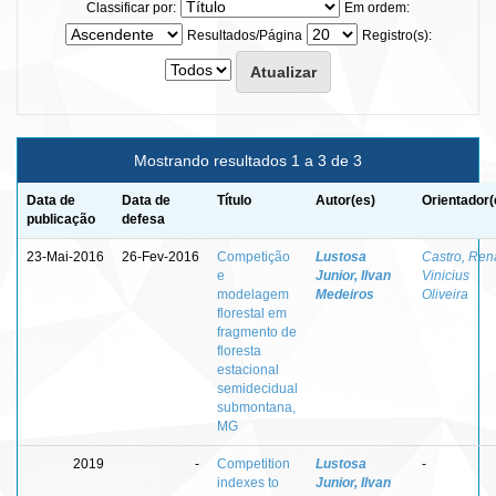
Classificar por:
Em ordem:
Resultados/Página
Registro(s):
Mostrando resultados 1 a 3 de 3
Data de
Data de
Título
Autor(es)
Orientador(
publicação
defesa
23-Mai-2016
26-Fev-2016
Competição
Lustosa
Castro, Ren
e
Junior, Ilvan
Vinicius
modelagem
Medeiros
Oliveira
florestal em
fragmento de
floresta
estacional
semidecidual
submontana,
MG
2019
-
Competition
Lustosa
-
indexes to
Junior, Ilvan