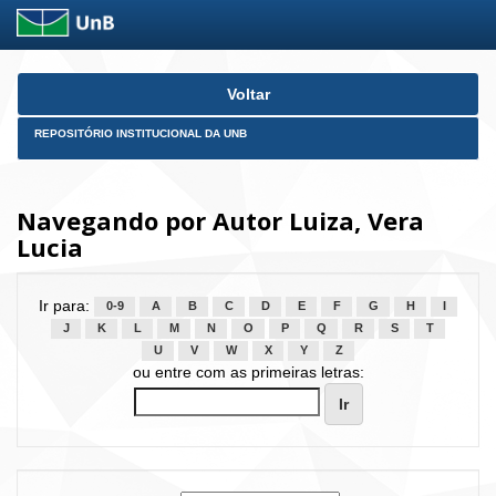
Skip
Voltar
navigation
REPOSITÓRIO INSTITUCIONAL DA UNB
Navegando por Autor Luiza, Vera
Lucia
Ir para:
0-9
A
B
C
D
E
F
G
H
I
J
K
L
M
N
O
P
Q
R
S
T
U
V
W
X
Y
Z
ou entre com as primeiras letras: