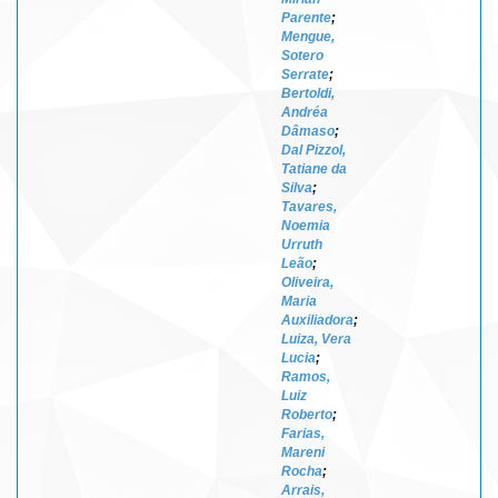
Parente
;
Mengue,
Sotero
Serrate
;
Bertoldi,
Andréa
Dâmaso
;
Dal Pizzol,
Tatiane da
Silva
;
Tavares,
Noemia
Urruth
Leão
;
Oliveira,
Maria
Auxiliadora
;
Luiza, Vera
Lucia
;
Ramos,
Luiz
Roberto
;
Farias,
Mareni
Rocha
;
Arrais,