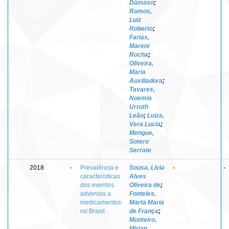
Dâmaso
;
Ramos,
Luiz
Roberto
;
Farias,
Mareni
Rocha
;
Oliveira,
Maria
Auxiliadora
;
Tavares,
Noemia
Urruth
Leão
;
Luiza,
Vera Lucia
;
Mengue,
Sotero
Serrate
2018
-
Prevalência e
Sousa, Livia
-
-
características
Alves
dos eventos
Oliveira de
;
adversos a
Fonteles,
medicamentos
Marta Maria
no Brasil
de França
;
Monteiro,
Mirian