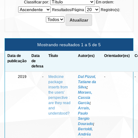
Classificar por:
Em ordem:
Resultados/Página
Registro(s):
Mostrando resultados 1 a 5 de 5
Data de
Data
Título
Autor(es)
Orientador(es)
C
publicação
de
defesa
2019
-
Medicine
Dal Pizzol,
-
-
package
Tatiane da
inserts from
Silva
;
the users’
Moraes,
perspective :
Cassia
are they read
Garcia
;
and
Arrais,
understood?
Paulo
Sergio
Dourado
;
Bertoldi,
Andréa