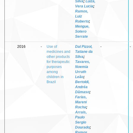
Silva
;
Luiza,
Vera Lucia
;
Ramos,
Luiz
Roberto
;
Mengue,
Sotero
Serrate
2016
-
Use of
Dal Pizzol,
-
-
medicines and
Tatiane da
other products
Silva
;
for therapeutic
Tavares,
purposes
Noemia
among
Urruth
children in
Leão
;
Brazil
Bertoldi,
Andréa
Dâmaso
;
Farias,
Mareni
Rocha
;
Arrais,
Paulo
Sergio
Dourado
;
Ramos,