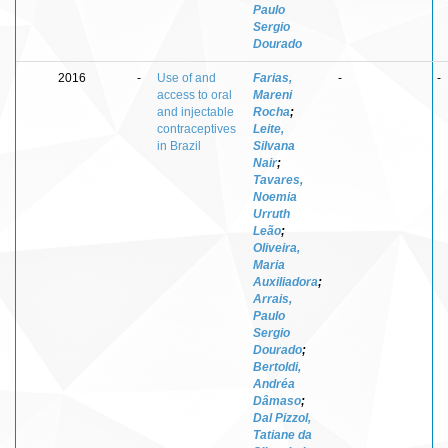
Paulo
Sergio
Dourado
2016
-
Use of and
Farias,
-
-
access to oral
Mareni
and injectable
Rocha
;
contraceptives
Leite,
in Brazil
Silvana
Nair
;
Tavares,
Noemia
Urruth
Leão
;
Oliveira,
Maria
Auxiliadora
;
Arrais,
Paulo
Sergio
Dourado
;
Bertoldi,
Andréa
Dâmaso
;
Dal Pizzol,
Tatiane da