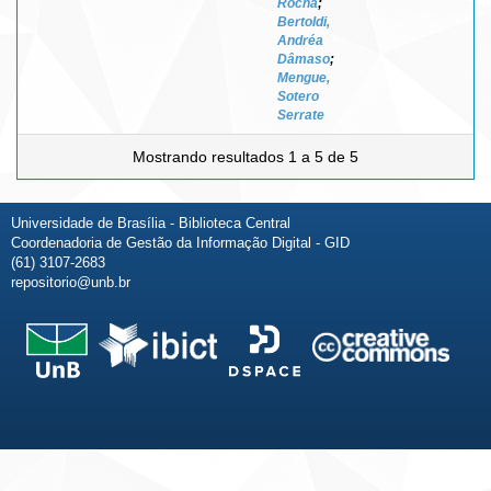
Rocha
;
Bertoldi,
Andréa
Dâmaso
;
Mengue,
Sotero
Serrate
Mostrando resultados 1 a 5 de 5
Universidade de Brasília - Biblioteca Central
Coordenadoria de Gestão da Informação Digital - GID
(61) 3107-2683
repositorio@unb.br
Fale conosco