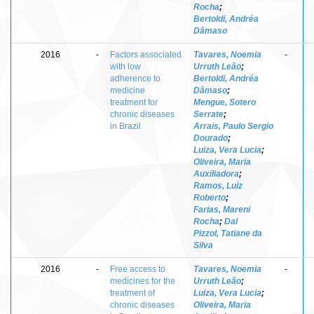
Rocha
;
Bertoldi, Andréa
Dâmaso
2016
-
Factors associated
Tavares, Noemia
-
with low
Urruth Leão
;
adherence to
Bertoldi, Andréa
medicine
Dâmaso
;
treatment for
Mengue, Sotero
chronic diseases
Serrate
;
in Brazil
Arrais, Paulo Sergio
Dourado
;
Luiza, Vera Lucia
;
Oliveira, Maria
Auxiliadora
;
Ramos, Luiz
Roberto
;
Farias, Mareni
Rocha
;
Dal
Pizzol, Tatiane da
Silva
2016
-
Free access to
Tavares, Noemia
-
medicines for the
Urruth Leão
;
treatment of
Luiza, Vera Lucia
;
chronic diseases
Oliveira, Maria