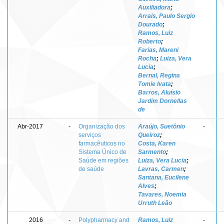
Auxiliadora
;
Arrais, Paulo Sergio
Dourado
;
Ramos, Luiz
Roberto
;
Farias, Mareni
Rocha
;
Luiza, Vera
Lucia
;
Bernal, Regina
Tomie Ivata
;
Barros, Aluísio
Jardim Dornellas
de
Abr-2017
-
Organização dos
Araújo, Suetônio
-
serviços
Queiroz
;
farmacêuticos no
Costa, Karen
Sistema Único de
Sarmento
;
Saúde em regiões
Luiza, Vera Lucia
;
de saúde
Lavras, Carmen
;
Santana, Eucilene
Alves
;
Tavares, Noemia
Urruth Leão
2016
-
Polypharmacy and
Ramos, Luiz
-