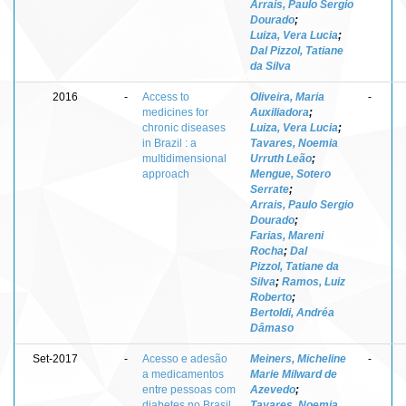
Arrais, Paulo Sergio
Dourado
;
Luiza, Vera Lucia
;
Dal Pizzol, Tatiane
da Silva
2016
-
Access to
Oliveira, Maria
-
medicines for
Auxiliadora
;
chronic diseases
Luiza, Vera Lucia
;
in Brazil : a
Tavares, Noemia
multidimensional
Urruth Leão
;
approach
Mengue, Sotero
Serrate
;
Arrais, Paulo Sergio
Dourado
;
Farias, Mareni
Rocha
;
Dal
Pizzol, Tatiane da
Silva
;
Ramos, Luiz
Roberto
;
Bertoldi, Andréa
Dâmaso
Set-2017
-
Acesso e adesão
Meiners, Micheline
-
a medicamentos
Marie Milward de
entre pessoas com
Azevedo
;
diabetes no Brasil
Tavares, Noemia