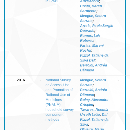
in Brazil
Auxiliadora
;
Costa, Karen
Sarmento
;
Mengue, Sotero
Serrate
;
Arrais, Paulo Sergio
Dourado
;
Ramos, Luiz
Roberto
;
Farias, Mareni
Rocha
;
Pizzol, Tatiane da
Silva Dal
;
Bertoldi, Andréa
Dâmaso
2016
-
National Survey
Mengue, Sotero
-
on Access, Use
Serrate
;
and Promotion of
Bertoldi, Andréa
Rational Use of
Dâmaso
;
Medicines
Boing, Alexandra
(PNAUM) :
Crispim
;
household survey
Tavares, Noemia
component
Urruth Leão
;
Dal
methods
Pizzol, Tatiane da
Silva
;
Oliveira, Maria