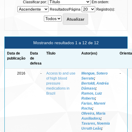
Classificar por:
Em ordem:
Resultados/Página
Registro(s):
Mostrando resultados 1 a 12 de 12
Data de
Data
Título
Autor(es)
Orienta
publicação
de
defesa
2016
-
Access to and use
Mengue, Sotero
-
of high blood
Serrate
;
pressure
Bertoldi, Andréa
medications in
Dâmaso
;
Brazil
Ramos, Luiz
Roberto
;
Farias, Mareni
Rocha
;
Oliveira, Maria
Auxiliadora
;
Tavares, Noemia
Urruth Leão
;