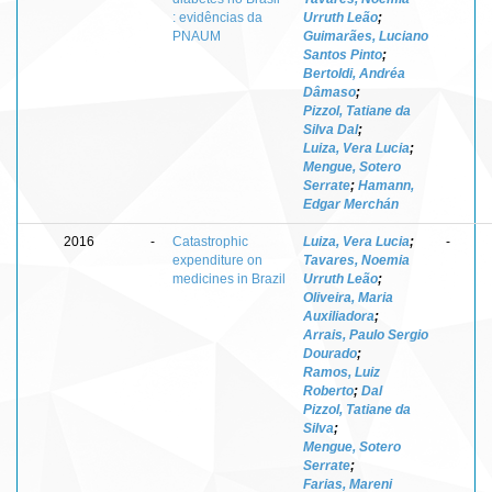
: evidências da
Urruth Leão
;
PNAUM
Guimarães, Luciano
Santos Pinto
;
Bertoldi, Andréa
Dâmaso
;
Pizzol, Tatiane da
Silva Dal
;
Luiza, Vera Lucia
;
Mengue, Sotero
Serrate
;
Hamann,
Edgar Merchán
2016
-
Catastrophic
Luiza, Vera Lucia
;
-
expenditure on
Tavares, Noemia
medicines in Brazil
Urruth Leão
;
Oliveira, Maria
Auxiliadora
;
Arrais, Paulo Sergio
Dourado
;
Ramos, Luiz
Roberto
;
Dal
Pizzol, Tatiane da
Silva
;
Mengue, Sotero
Serrate
;
Farias, Mareni