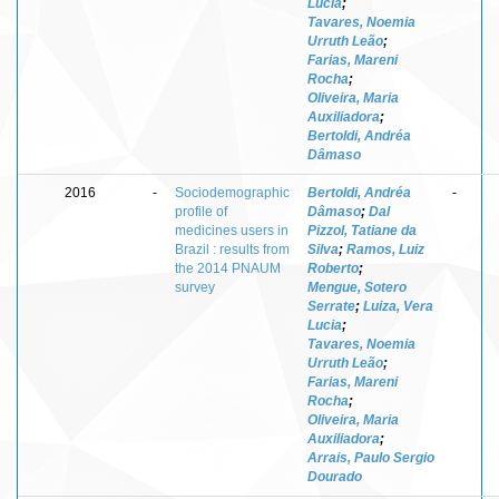
Lucia
;
Tavares, Noemia
Urruth Leão
;
Farias, Mareni
Rocha
;
Oliveira, Maria
Auxiliadora
;
Bertoldi, Andréa
Dâmaso
2016
-
Sociodemographic
Bertoldi, Andréa
-
profile of
Dâmaso
;
Dal
medicines users in
Pizzol, Tatiane da
Brazil : results from
Silva
;
Ramos, Luiz
the 2014 PNAUM
Roberto
;
survey
Mengue, Sotero
Serrate
;
Luiza, Vera
Lucia
;
Tavares, Noemia
Urruth Leão
;
Farias, Mareni
Rocha
;
Oliveira, Maria
Auxiliadora
;
Arrais, Paulo Sergio
Dourado