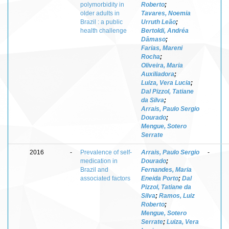
polymorbidity in
Roberto
;
older adults in
Tavares, Noemia
Brazil : a public
Urruth Leão
;
health challenge
Bertoldi, Andréa
Dâmaso
;
Farias, Mareni
Rocha
;
Oliveira, Maria
Auxiliadora
;
Luiza, Vera Lucia
;
Dal Pizzol, Tatiane
da Silva
;
Arrais, Paulo Sergio
Dourado
;
Mengue, Sotero
Serrate
2016
-
Prevalence of self-
Arrais, Paulo Sergio
-
medication in
Dourado
;
Brazil and
Fernandes, Maria
associated factors
Eneida Porto
;
Dal
Pizzol, Tatiane da
Silva
;
Ramos, Luiz
Roberto
;
Mengue, Sotero
Serrate
;
Luiza, Vera