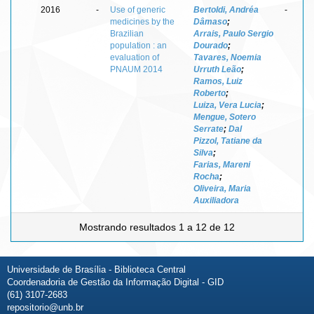
2016
-
Use of generic
Bertoldi, Andréa
-
medicines by the
Dâmaso
;
Brazilian
Arrais, Paulo Sergio
population : an
Dourado
;
evaluation of
Tavares, Noemia
PNAUM 2014
Urruth Leão
;
Ramos, Luiz
Roberto
;
Luiza, Vera Lucia
;
Mengue, Sotero
Serrate
;
Dal
Pizzol, Tatiane da
Silva
;
Farias, Mareni
Rocha
;
Oliveira, Maria
Auxiliadora
Mostrando resultados 1 a 12 de 12
Universidade de Brasília - Biblioteca Central
Coordenadoria de Gestão da Informação Digital - GID
(61) 3107-2683
repositorio@unb.br