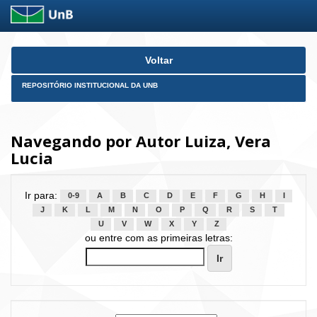
Skip
Voltar
navigation
REPOSITÓRIO INSTITUCIONAL DA UNB
Navegando por Autor Luiza, Vera
Lucia
Ir para:
0-9
A
B
C
D
E
F
G
H
I
J
K
L
M
N
O
P
Q
R
S
T
U
V
W
X
Y
Z
ou entre com as primeiras letras: