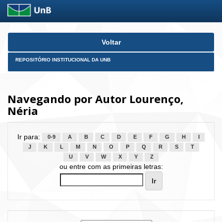
Skip
Voltar
navigation
REPOSITÓRIO INSTITUCIONAL DA UNB
Navegando por Autor Lourenço,
Néria
Ir para:
0-9
A
B
C
D
E
F
G
H
I
J
K
L
M
N
O
P
Q
R
S
T
U
V
W
X
Y
Z
ou entre com as primeiras letras: