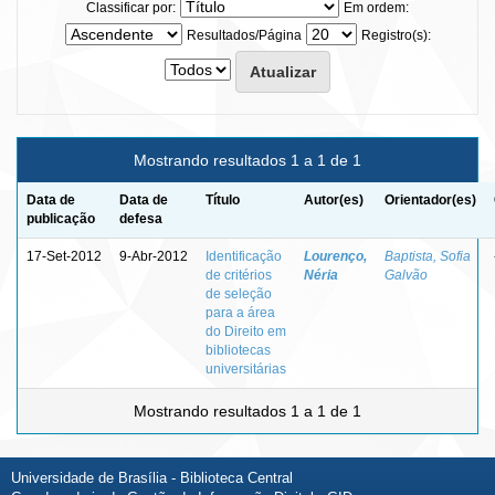
Classificar por:
Em ordem:
Resultados/Página
Registro(s):
Mostrando resultados 1 a 1 de 1
Data de
Data de
Título
Autor(es)
Orientador(es)
publicação
defesa
17-Set-2012
9-Abr-2012
Identificação
Lourenço,
Baptista, Sofia
de critérios
Néria
Galvão
de seleção
para a área
do Direito em
bibliotecas
universitárias
Mostrando resultados 1 a 1 de 1
Universidade de Brasília - Biblioteca Central