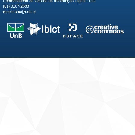
Coordenadoria de Gestão da Informação Digital - GID
(61) 3107-2683
repositorio@unb.br
Fale conosco
Sobre