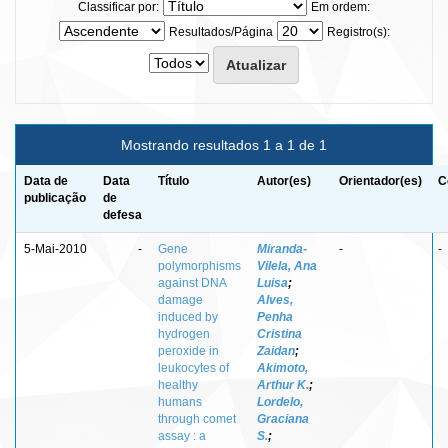
Classificar por:
Em ordem:
Resultados/Página
Registro(s):
Mostrando resultados 1 a 1 de 1
Data de
Data
Título
Autor(es)
Orientador(es)
C
publicação
de
defesa
5-Mai-2010
-
Gene
Miranda-
-
-
polymorphisms
Vilela, Ana
against DNA
Luisa
;
damage
Alves,
induced by
Penha
hydrogen
Cristina
peroxide in
Zaidan
;
leukocytes of
Akimoto,
healthy
Arthur K.
;
humans
Lordelo,
through comet
Graciana
assay : a
S.
;