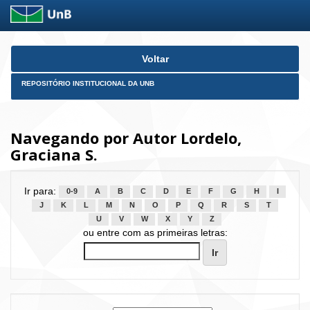
Skip
Voltar
navigation
REPOSITÓRIO INSTITUCIONAL DA UNB
Navegando por Autor Lordelo,
Graciana S.
Ir para:
0-9
A
B
C
D
E
F
G
H
I
J
K
L
M
N
O
P
Q
R
S
T
U
V
W
X
Y
Z
ou entre com as primeiras letras: