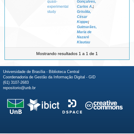
quasi-
Gonçalves,
experimental
Carlos A.
;
study
Grisólia,
César
Koppe
;
Guimarães,
Maria de
Nazaré
Klautau
Mostrando resultados 1 a 1 de 1
Universidade de Brasília - Biblioteca Central
Coordenadoria de Gestão da Informação Digital - GID
(61) 3107-2683
repositorio@unb.br