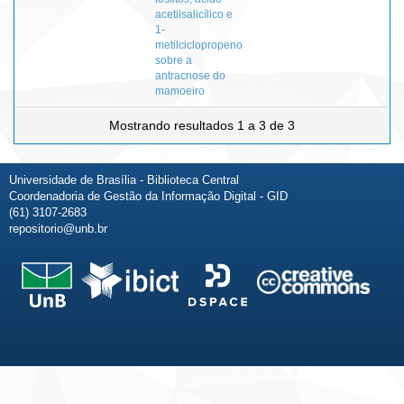
acetilsalicílico e
1-
metilciclopropeno
sobre a
antracnose do
mamoeiro
Mostrando resultados 1 a 3 de 3
Universidade de Brasília - Biblioteca Central
Coordenadoria de Gestão da Informação Digital - GID
(61) 3107-2683
repositorio@unb.br
Fale conosco