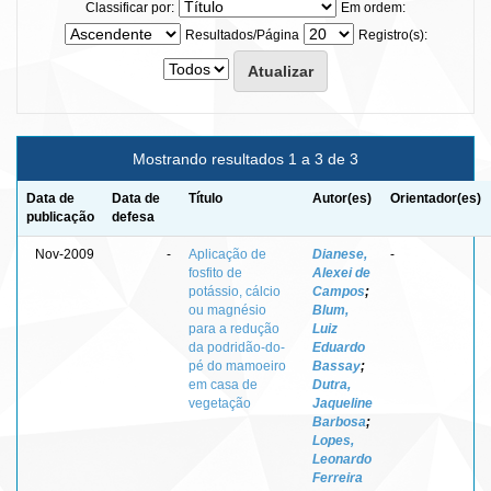
Classificar por:
Em ordem:
Resultados/Página
Registro(s):
Mostrando resultados 1 a 3 de 3
Data de
Data de
Título
Autor(es)
Orientador(es)
publicação
defesa
Nov-2009
-
Aplicação de
Dianese,
-
fosfito de
Alexei de
potássio, cálcio
Campos
;
ou magnésio
Blum,
para a redução
Luiz
da podridão-do-
Eduardo
pé do mamoeiro
Bassay
;
em casa de
Dutra,
vegetação
Jaqueline
Barbosa
;
Lopes,
Leonardo
Ferreira