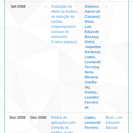
Set-2008
-
Avaliação do
Dianese,
-
efeito de fosfitos
Alexei de
na redução da
Campos
;
varíola
Blum,
(Asperisporium
Luiz
caricae) do
Eduardo
mamoeiro
Bassay
;
(Carica papaya)
Dutra,
Jaqueline
Barbosa
;
Lopes,
Leonardo
Ferreira
;
Sena,
Mariana
Coelho
de
;
Freitas,
Leandro
Ferreira
de
Dez-2008
Dez-2008
Efeitos de
Lopes,
Blum, Luiz
aplicações pós-
Leonardo
Eduardo
colheita de
Ferreira
Bassay
fosfitos, ácido