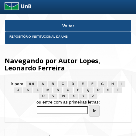
Skip
Voltar
navigation
REPOSITÓRIO INSTITUCIONAL DA UNB
Navegando por Autor Lopes,
Leonardo Ferreira
Ir para:
0-9
A
B
C
D
E
F
G
H
I
J
K
L
M
N
O
P
Q
R
S
T
U
V
W
X
Y
Z
ou entre com as primeiras letras: