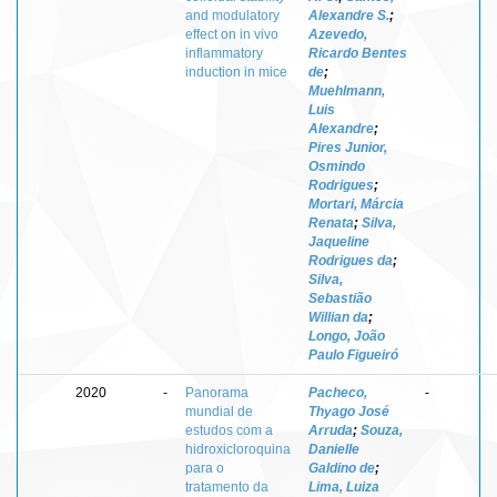
and modulatory
Alexandre S.
;
effect on in vivo
Azevedo,
inflammatory
Ricardo Bentes
induction in mice
de
;
Muehlmann,
Luis
Alexandre
;
Pires Junior,
Osmindo
Rodrigues
;
Mortari, Márcia
Renata
;
Silva,
Jaqueline
Rodrigues da
;
Silva,
Sebastião
Willian da
;
Longo, João
Paulo Figueiró
2020
-
Panorama
Pacheco,
-
mundial de
Thyago José
estudos com a
Arruda
;
Souza,
hidroxicloroquina
Danielle
para o
Galdino de
;
tratamento da
Lima, Luiza