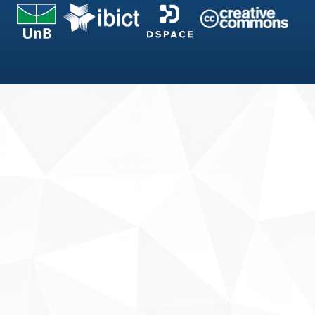
Fale conosco
Sobre