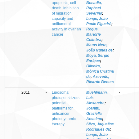
apoptosis, cell
Bonadio,
death, inhibition
Raphael
of migration
Severino
;
capacity and
Longo, João
antitumoral
Paulo Figueiró
;
activity in ovarian
Roque,
cancer
Marjorie
Coimbra
;
Matos Neto,
João Nunes de
;
Moya, Sergio
Enrique
;
Oliveira,
Mônica Cristina
de
;
Azevedo,
Ricardo Bentes
2011
-
Liposomal
Muehlmann,
-
photosensitizers :
Luis
potential
Alexandre
;
platforms for
Joanitti,
anticancer
Graziella
photodynamic
Anselmo
;
therapy
Silva, Jaqueline
Rodrigues da
;
Longo, João