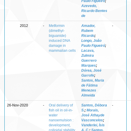
Paulo Figueiró
;
Azevedo,
Ricardo Bentes
de
2012
-
Metformin
Amador,
-
(dimethyl-
Rubem
biguanide)
Ricardo
;
induced DNA
Longo, João
damage in
Paulo Figueiró
;
mammalian cells
Lacava,
Zulmira
Guerrero
Marques
;
Dórea, José
Garrofe
;
Santos, Maria
de Fátima
Menezes
Almeida
26-Nov-2020
-
Oral delivery of
Santos, Débora
-
fish oil in oil-in-
S.
;
Morais,
water
José Athayde
nanoemulsion :
Vasconcelos
;
development,
Vanderlei, Ísis
colloidal stability
A. C.
;
Santos,