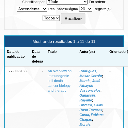
Classificar por:
Em ordem:
Resultados/Página
Registro(s):
Mostrando resultados 1 a 11 de 11
Data de
Data
Título
Autor(es)
Orientador
publicação
de
defesa
27-Jul-2022
-
An overview on
Rodrigues,
-
immunogenic
Mosar Corrêa
;
cell death in
Morais, José
cancer biology
Athayde
and therapy
Vasconcelos
;
Ganassin,
Rayane
;
Oliveira, Giulia
Rosa Tavares
;
Costa, Fabiana
Chagas
;
Morais,