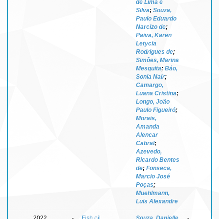
de Lima e
Silva
;
Souza,
Paulo Eduardo
Narcizo de
;
Paiva, Karen
Letycia
Rodrigues de
;
Simões, Marina
Mesquita
;
Báo,
Sonia Nair
;
Camargo,
Luana Cristina
;
Longo, João
Paulo Figueiró
;
Morais,
Amanda
Alencar
Cabral
;
Azevedo,
Ricardo Bentes
de
;
Fonseca,
Marcio José
Poças
;
Muehlmann,
Luis Alexandre
2022
-
Fish oil
Souza, Danielle
-