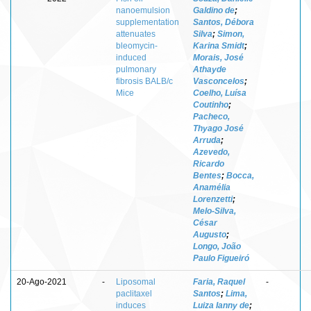
nanoemulsion
Galdino de
;
supplementation
Santos, Débora
attenuates
Silva
;
Simon,
bleomycin-
Karina Smidt
;
induced
Morais, José
pulmonary
Athayde
fibrosis BALB/c
Vasconcelos
;
Mice
Coelho, Luísa
Coutinho
;
Pacheco,
Thyago José
Arruda
;
Azevedo,
Ricardo
Bentes
;
Bocca,
Anamélia
Lorenzetti
;
Melo-Silva,
César
Augusto
;
Longo, João
Paulo Figueiró
20-Ago-2021
-
Liposomal
Faria, Raquel
-
paclitaxel
Santos
;
Lima,
induces
Luiza Ianny de
;