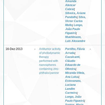
Amanda
Alencar
Cabral
;
Silveira, Ariane
Pandolfo
;
Silva,
Victor Carlos
Mello
;
Longo,
João Paulo
Figueiró
;
Muehlmann,
Luis Alexandre
16-Dez-2013
-
Antitumor activity
Portilho, Flávia
-
of photodynamic
Arruda
;
therapy
Cavalcanti,
performed with
Cláudio
nanospheres
Eduardo de
containing zinc-
Oliveira
;
phthalocyanine
Miranda-Vilela,
Ana Luisa
;
Estevanato,
Luciana
Landim
Carneiro
;
Longo, João
Paulo Figueiró
;
Santos, Maria