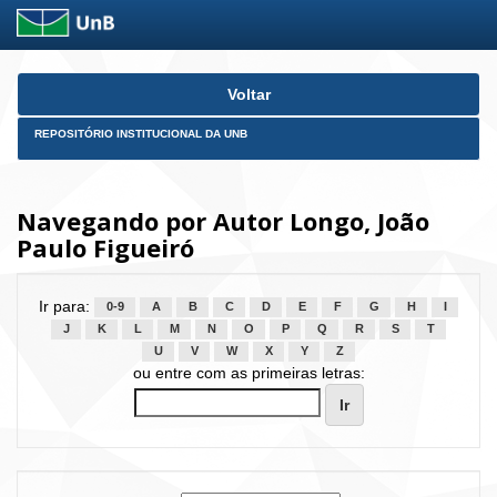
Skip
Voltar
navigation
REPOSITÓRIO INSTITUCIONAL DA UNB
Navegando por Autor Longo, João
Paulo Figueiró
Ir para:
0-9
A
B
C
D
E
F
G
H
I
J
K
L
M
N
O
P
Q
R
S
T
U
V
W
X
Y
Z
ou entre com as primeiras letras: