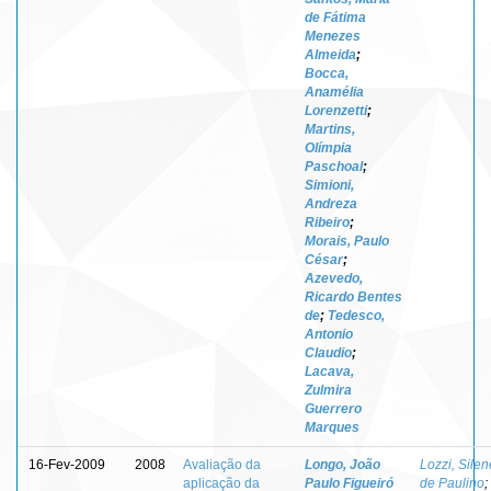
de Fátima
Menezes
Almeida
;
Bocca,
Anamélia
Lorenzetti
;
Martins,
Olímpia
Paschoal
;
Simioni,
Andreza
Ribeiro
;
Morais, Paulo
César
;
Azevedo,
Ricardo Bentes
de
;
Tedesco,
Antonio
Claudio
;
Lacava,
Zulmira
Guerrero
Marques
16-Fev-2009
2008
Avaliação da
Longo, João
Lozzi, Silen
aplicação da
Paulo Figueiró
de Paulino
;