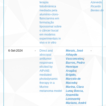
terapia
Azevedo,
fotodinâmica
Ricardo
mediada pela
Bentes de
alumínio-cloro-
ftalocianina em
formulação
lipossomal sobre
o câncer bucal
em modelos
experimentais in
vivo e in vitro
6-Set-2024
-
Direct and
Morais, José
-
abscopal
Athayde
antitumor
Vasconcelos
;
responses
Barros, Pedro
elicited by
Henrique
AlPcNE-
Aragão
;
mediated
Brígido,
photodynamic
Marcelo de
therapy in a
Macedo
;
Murine
Marina, Clara
melanoma model
Luna
;
Bocca,
Anamélia
Lorenzetti
;
Mariano, André