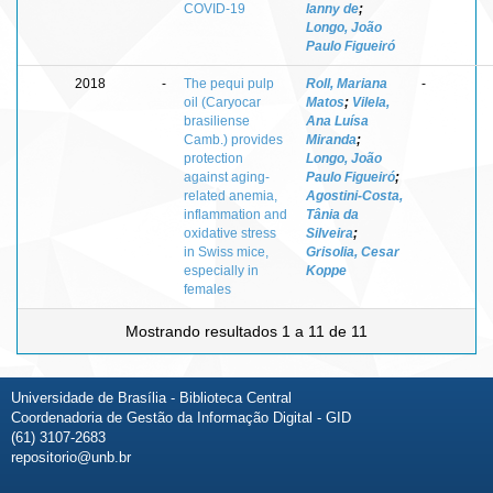
COVID-19
Ianny de
;
Longo, João
Paulo Figueiró
2018
-
The pequi pulp
Roll, Mariana
-
oil (Caryocar
Matos
;
Vilela,
brasiliense
Ana Luísa
Camb.) provides
Miranda
;
protection
Longo, João
against aging-
Paulo Figueiró
;
related anemia,
Agostini-Costa,
inflammation and
Tânia da
oxidative stress
Silveira
;
in Swiss mice,
Grisolia, Cesar
especially in
Koppe
females
Mostrando resultados 1 a 11 de 11
Universidade de Brasília - Biblioteca Central
Coordenadoria de Gestão da Informação Digital - GID
(61) 3107-2683
repositorio@unb.br