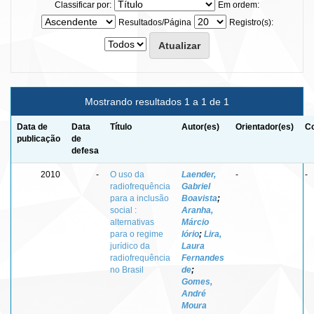
Classificar por:
Em ordem:
Resultados/Página
Registro(s):
Mostrando resultados 1 a 1 de 1
Data de
Data
Título
Autor(es)
Orientador(es)
Co
publicação
de
defesa
2010
-
O uso da
Laender,
-
-
radiofrequência
Gabriel
para a inclusão
Boavista
;
social :
Aranha,
alternativas
Márcio
para o regime
Iório
;
Lira,
jurídico da
Laura
radiofrequência
Fernandes
no Brasil
de
;
Gomes,
André
Moura