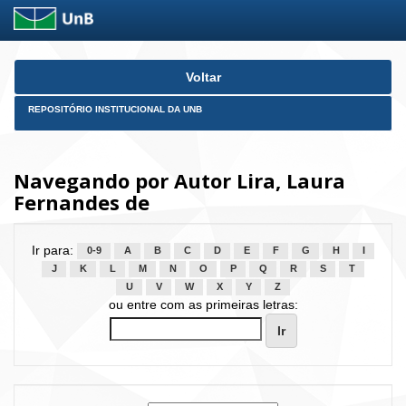
Skip
Voltar
navigation
REPOSITÓRIO INSTITUCIONAL DA UNB
Navegando por Autor Lira, Laura
Fernandes de
Ir para:
0-9
A
B
C
D
E
F
G
H
I
J
K
L
M
N
O
P
Q
R
S
T
U
V
W
X
Y
Z
ou entre com as primeiras letras: