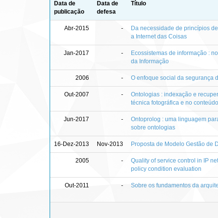
Data de
Data de
Título
publicação
defesa
Abr-2015
-
Da necessidade de princípios de
a Internet das Coisas
Jan-2017
-
Ecossistemas de informação : no
da Informação
2006
-
O enfoque social da segurança 
Out-2007
-
Ontologias : indexação e recupe
técnica fotográfica e no conteú
Jun-2017
-
Ontoprolog : uma linguagem para
sobre ontologias
16-Dez-2013
Nov-2013
Proposta de Modelo Gestão de
2005
-
Quality of service control in IP n
policy condition evaluation
Out-2011
-
Sobre os fundamentos da arquit