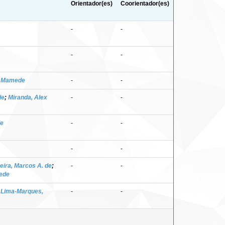
Orientador(es)
Coorientador(es)
-
-
-
-
, Mamede
-
-
de
;
Miranda, Alex
-
-
de
-
-
-
-
eira, Marcos A. de
;
-
-
ede
;
Lima-Marques,
-
-