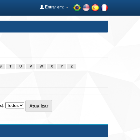
Entrar em:
S
T
U
V
W
X
Y
Z
s):