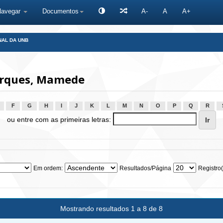
Navegar
Documentos
A-
A
A+
NAL DA UNB
arques, Mamede
F
G
H
I
J
K
L
M
N
O
P
Q
R
ou entre com as primeiras letras:
Em ordem:
Resultados/Página
Registro(
Mostrando resultados 1 a 8 de 8