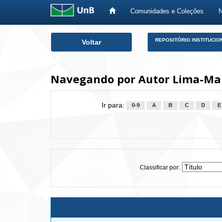
Comunidades e Coleções
Skip
REPOSITÓRIO INSTITUCIO
Voltar
navigation
Navegando por Autor Lima-M
Ir para:
0-9
A
B
C
D
E
Classificar por: