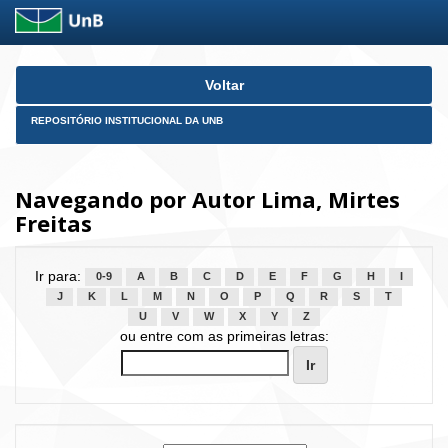
Skip
Voltar
navigation
REPOSITÓRIO INSTITUCIONAL DA UNB
Navegando por Autor Lima, Mirtes
Freitas
Ir para:
0-9
A
B
C
D
E
F
G
H
I
J
K
L
M
N
O
P
Q
R
S
T
U
V
W
X
Y
Z
ou entre com as primeiras letras: