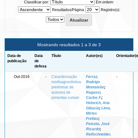
Classificar por:
Em ordem:
Resultados/Página
Registro(s):
Mostrando resultados 1 a 3 de 3
Data de
Data
Título
Autor(es)
Orientador(
publicação
de
defesa
Out-2016
-
Caracterização
Ferraz,
-
morfoagronômica
Rodrigo
preliminar de
Montalvão
;
acessos de
Ragassi,
pimentas cumari
Carlos F.
;
Heinrich, Ana
Gláucia
;
Lima,
Mirtes
Freitas
;
Peixoto, José
Ricardo
;
Reifschneider,