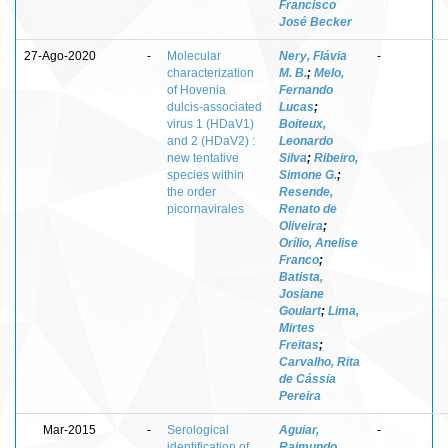
Francisco
José Becker
27-Ago-2020
-
Molecular
Nery, Flávia
-
characterization
M. B.
;
Melo,
of Hovenia
Fernando
dulcis-associated
Lucas
;
virus 1 (HDaV1)
Boiteux,
and 2 (HDaV2) :
Leonardo
new tentative
Silva
;
Ribeiro,
species within
Simone G.
;
the order
Resende,
picornavirales
Renato de
Oliveira
;
Orílio, Anelise
Franco
;
Batista,
Josiane
Goulart
;
Lima,
Mirtes
Freitas
;
Carvalho, Rita
de Cássia
Pereira
Mar-2015
-
Serological
Aguiar,
-
identification of
Raimundo