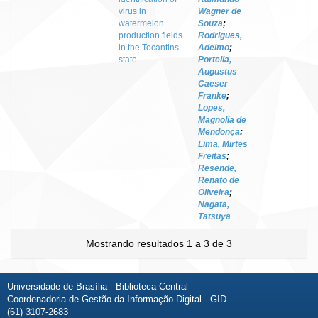
virus in
Wagner de
watermelon
Souza
;
production fields
Rodrigues,
in the Tocantins
Adelmo
;
state
Portella,
Augustus
Caeser
Franke
;
Lopes,
Magnolia de
Mendonça
;
Lima, Mirtes
Freitas
;
Resende,
Renato de
Oliveira
;
Nagata,
Tatsuya
Mostrando resultados 1 a 3 de 3
Universidade de Brasília - Biblioteca Central
Coordenadoria de Gestão da Informação Digital - GID
(61) 3107-2683