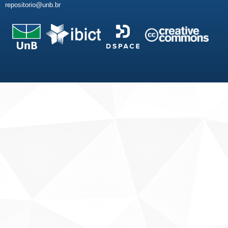
repositorio@unb.br
Fale conosco
Sobre