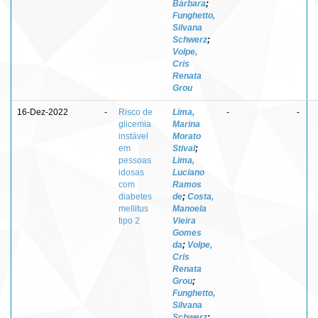
Bárbara
;
Funghetto,
Silvana
Schwerz
;
Volpe,
Cris
Renata
Grou
16-Dez-2022
-
Risco de
Lima,
-
-
glicemia
Marina
instável
Morato
em
Stival
;
pessoas
Lima,
idosas
Luciano
com
Ramos
diabetes
de
;
Costa,
mellitus
Manoela
tipo 2
Vieira
Gomes
da
;
Volpe,
Cris
Renata
Grou
;
Funghetto,
Silvana
Schwerz
;