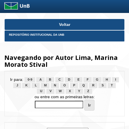
Skip
Voltar
navigation
REPOSITÓRIO INSTITUCIONAL DA UNB
Navegando por Autor Lima, Marina
Morato Stival
Ir para:
0-9
A
B
C
D
E
F
G
H
I
J
K
L
M
N
O
P
Q
R
S
T
U
V
W
X
Y
Z
ou entre com as primeiras letras: