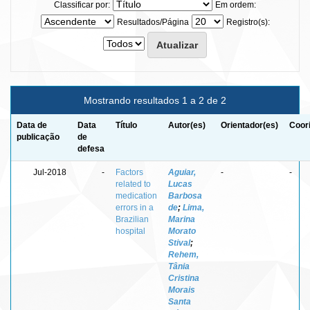
Classificar por:
Em ordem:
Resultados/Página
Registro(s):
Mostrando resultados 1 a 2 de 2
Data de
Data
Título
Autor(es)
Orientador(es)
Coor
publicação
de
defesa
Jul-2018
-
Factors
Aguiar,
-
-
related to
Lucas
medication
Barbosa
errors in a
de
;
Lima,
Brazilian
Marina
hospital
Morato
Stival
;
Rehem,
Tânia
Cristina
Morais
Santa