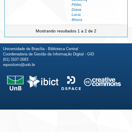
Pinho,
Diana
Lucia
Moura
Mostrando resultados 1 a 2 de 2
Universidade de Brasília - Biblioteca Central
Coordenadoria de Gestão da Informação Digital - GID
(61) 3107-2683
repositorio@unb.br
Fale conosco
Sobre